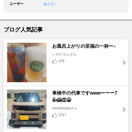
ユーザー
あんだ～
ブログ人気記事
お風呂上がりの至福の一杯〜♪
シロだもんさん
109
車検中の代車ですwwwーーー⤴️
👍🤗👏😀
narukipapaさん
1017