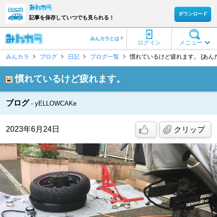
ダウンロード
記事を保存していつでも見られる！
みんカラとは？
ログイン
メニュー
みんカラ
ブログ
日記
ブログ一覧
慣れているけど疲れます。 [あんだ
慣れているけど疲れます。
ブログ
yELLOWCAKe
2023年6月24日
クリップ