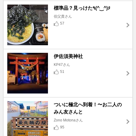
標準品？見っけた٩(^‿^)۶
伯父貴さん
57
伊佐須美神社
KP47さん
51
ついに極北へ到着！〜お二人の
みん友さんと
Zono Motonaさん
95