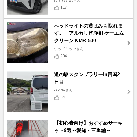
ひで777 B5さん
117
ヘッドライトの黄ばみも取れま
す。 アルカリ洗浄剤 ケーエム
クリーン KMR-500
ウッドミッツさん
204
道の駅スタンプラリーin四国2
日目
-Akira-さん
54
【初心者向け】おすすめサーキ
ット8選～愛知・三重編～