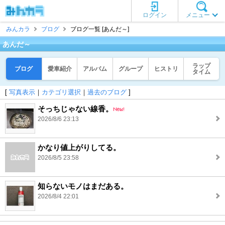
ログイン
メニュー
みんカラ
ブログ
ブログ一覧 [あんだ～]
あんだ～
ラップ
ブログ
愛車紹介
アルバム
グループ
ヒストリ
タイム
[
写真表示
｜
カテゴリ選択
｜
過去のブログ
]
そっちじゃない線香。
2026/8/6 23:13
かなり値上がりしてる。
2026/8/5 23:58
知らないモノはまだある。
2026/8/4 22:01