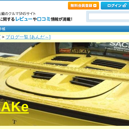
グ
>
ブログ一覧 [あんだ～]
CAKe