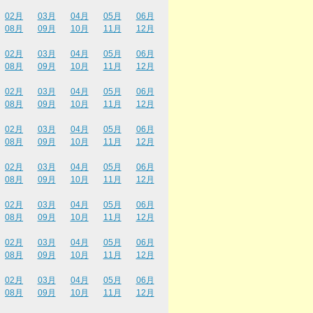
02月
03月
04月
05月
06月
08月
09月
10月
11月
12月
02月
03月
04月
05月
06月
08月
09月
10月
11月
12月
02月
03月
04月
05月
06月
08月
09月
10月
11月
12月
02月
03月
04月
05月
06月
08月
09月
10月
11月
12月
02月
03月
04月
05月
06月
08月
09月
10月
11月
12月
02月
03月
04月
05月
06月
08月
09月
10月
11月
12月
02月
03月
04月
05月
06月
08月
09月
10月
11月
12月
02月
03月
04月
05月
06月
08月
09月
10月
11月
12月