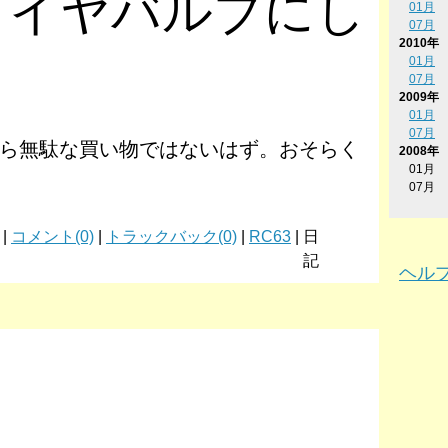
タイヤバルブにし
01月
07月
2010年
01月
07月
2009年
01月
07月
ら無駄な買い物ではないはず。おそらく
2008年
01月
07月
 |
コメント(0)
|
トラックバック(0)
|
RC63
| 日
記
ヘル