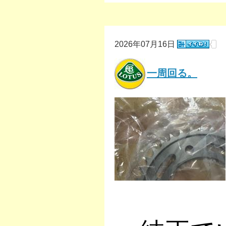
2026年07月16日
一周回る。