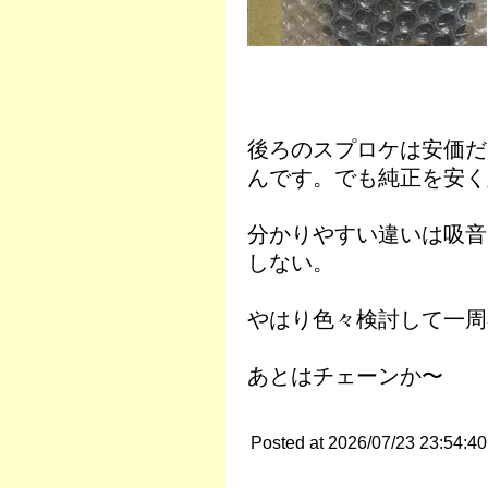
後ろのスプロケは安価だ
んです。でも純正を安く
分かりやすい違いは吸音
しない。
やはり色々検討して一周
あとはチェーンか〜
Posted at 2026/07/23 23:54:40