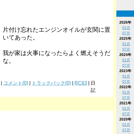
2026年
01月
片付け忘れたエンジンオイルが玄関に置
07月
いてあった。
2025年
01月
07月
我が家は火事になったらよく燃えそうだ
2024年
な。
01月
07月
2023年
01月
07月
 |
コメント(0)
|
トラックバック(0)
|
RC63
| 日
2022年
記
01月
07月
2021年
01月
07月
2020年
01月
07月