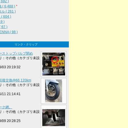
692 )
( 6,488 )
*
 ( 261 )
( 604 )
19 )
 67 )
NNA ( 98 )
リンク・クリップ
ーストップバルブ閉め
リ：その他（カテゴリ未設
8/03 20:19:32
後交換@66,120km
リ：その他（カテゴリ未設
5/11 21:14:41
ーク網。
リ：その他（カテゴリ未設
9/09 20:28:25