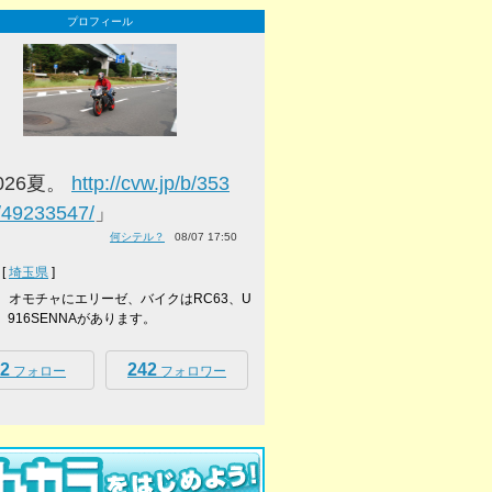
プロフィール
026夏。
http://cvw.jp/b/353
/49233547/
」
何シテル？
08/07 17:50
[
埼玉県
]
ーボ、オモチャにエリーゼ、バイクはRC63、U
ke、916SENNAがあります。
2
242
フォロー
フォロワー