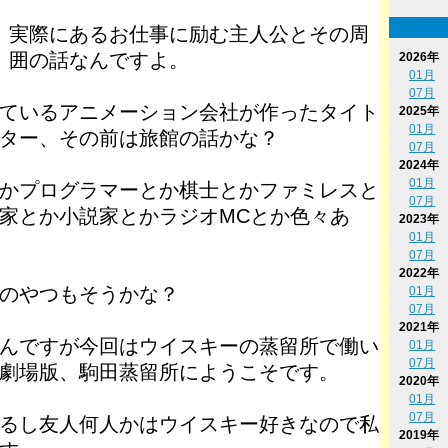
実際にあるお仕事に励む主人公とその周
囲の話なんですよ。
2026年
01月
07月
ているアニメーション会社が作ったタイト
2025年
01月
ター、その前は旅館の話かな？
07月
2024年
01月
かプログラマーとか棋士とかファミレスと
07月
家とか小説家とかラジオMCとか色々あ
2023年
01月
07月
2022年
のやつもそうかな？
01月
07月
2021年
んですが今回はウイスキーの蒸留所で働い
01月
07月
劇場版、駒田蒸留所にようこそです。
2020年
01月
07月
あるし友人何人かはウイスキー好きなので私
2019年