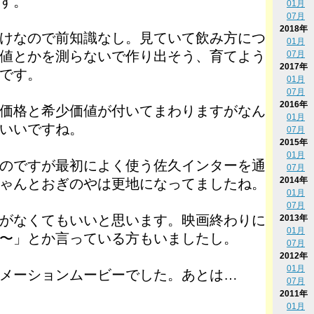
す。
01月
07月
2018年
けなので前知識なし。見ていて飲み方につ
01月
値とかを測らないで作り出そう、育てよう
07月
2017年
です。
01月
07月
2016年
価格と希少価値が付いてまわりますがなん
01月
いいですね。
07月
2015年
01月
のですが最初によく使う佐久インターを通
07月
2014年
ゃんとおぎのやは更地になってましたね。
01月
07月
がなくてもいいと思います。映画終わりに
2013年
01月
〜」とか言っている方もいましたし。
07月
2012年
01月
メーションムービーでした。あとは…
07月
2011年
01月