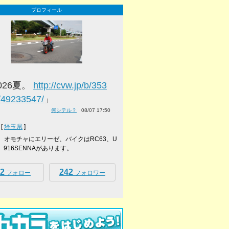
プロフィール
026夏。
http://cvw.jp/b/353
/49233547/
」
何シテル？
08/07 17:50
[
埼玉県
]
ーボ、オモチャにエリーゼ、バイクはRC63、U
ke、916SENNAがあります。
2
242
フォロー
フォロワー