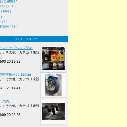
( 6,488 )
*
 ( 261 )
( 604 )
19 )
 67 )
NNA ( 98 )
リンク・クリップ
ーストップバルブ閉め
リ：その他（カテゴリ未設
8/03 20:19:32
後交換@66,120km
リ：その他（カテゴリ未設
5/11 21:14:41
ーク網。
リ：その他（カテゴリ未設
9/09 20:28:25