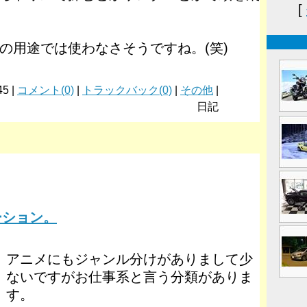
[
の用途では使わなさそうですね。(笑)
45 |
コメント(0)
|
トラックバック(0)
|
その他
|
日記
ーション。
アニメにもジャンル分けがありまして少
ないですがお仕事系と言う分類がありま
す。