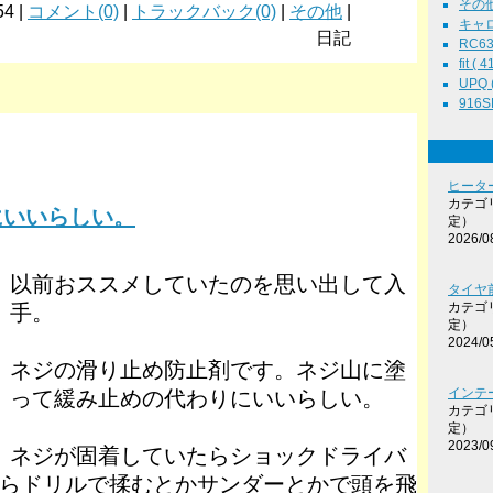
その他 
54 |
コメント(0)
|
トラックバック(0)
|
その他
|
キャロル
日記
RC63 
fit ( 4
UPQ (
916SE
ヒータ
カテゴ
にいいらしい。
定）
2026/0
以前おススメしていたのを思い出して入
タイヤ前
カテゴ
手。
定）
2024/0
ネジの滑り止め防止剤です。ネジ山に塗
インテ
って緩み止めの代わりにいいらしい。
カテゴ
定）
2023/0
ネジが固着していたらショックドライバ
らドリルで揉むとかサンダーとかで頭を飛