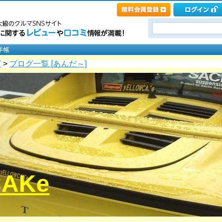
グ
>
ブログ一覧 [あんだ～]
CAKe