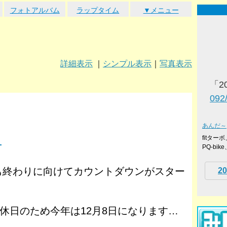
フォトアルバム
ラップタイム
▼メニュー
詳細表示
｜
シンプル表示
｜
写真表示
「2
092
あんだ～
fitタ
。
PQ-bi
年も終わりに向けてカウントダウンがスター
20
休日のため今年は12月8日になります…