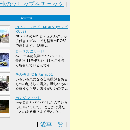
他のクリップをチェック
]
愛車一覧
RC63 コンセプトMP4/7A (ホンダ
RC63)
NC700XのABSとデュアルクラッ
チ付きモデル。でも型番のRC63
で通します。 納車 ...
ロータス エリーゼ
S2モデル超初期の左ハンドル。
最近2011モデル化!! けっこう長
く所有しているんでそ ...
その他 UPQ BIKE me01
いろいろ気になる点も批評もある
ものの納得して購入。新しいもの
を買うなら早いほうがいいので ...
ホンダ フィット
キャロルとバイバイしたのでいら
っしゃいました。 どこかで見た
ことのある車？よく売れてい ...
[
愛車一覧
]