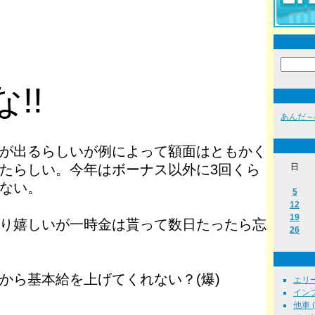
!!
あんだ～
が出るらしいが例によって額面はともかく
たらしい。今年はボーナス以外に3回くら
日
ない。
5
12
19
り嬉しいが一時金は貰って数日たったら忘
26
から基本給を上げてくれない？(爆)
エリーゼ
インプ
他車 ( 