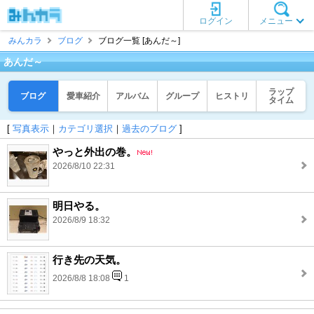
ログイン
メニュー
みんカラ
ブログ
ブログ一覧 [あんだ～]
あんだ～
ラップ
ブログ
愛車紹介
アルバム
グループ
ヒストリ
タイム
[
写真表示
｜
カテゴリ選択
｜
過去のブログ
]
やっと外出の巻。
2026/8/10 22:31
明日やる。
2026/8/9 18:32
行き先の天気。
2026/8/8 18:08
1