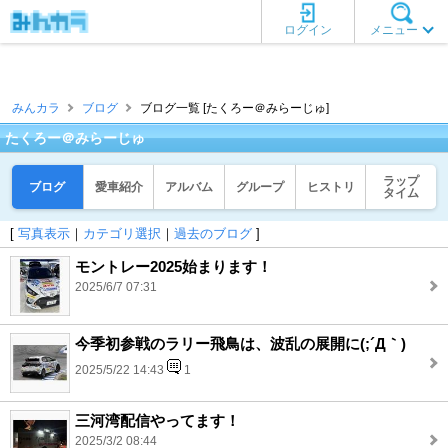
ログイン
メニュー
みんカラ
ブログ
ブログ一覧 [たくろー＠みらーじゅ]
たくろー＠みらーじゅ
ラップ
ブログ
愛車紹介
アルバム
グループ
ヒストリ
タイム
[
写真表示
｜
カテゴリ選択
｜
過去のブログ
]
モントレー2025始まります！
2025/6/7 07:31
今季初参戦のラリー飛鳥は、波乱の展開に(;´Д｀)
2025/5/22 14:43
1
三河湾配信やってます！
2025/3/2 08:44