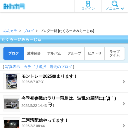
ログイン
メニュー
みんカラ
ブログ
ブログ一覧 [たくろー＠みらーじゅ]
たくろー＠みらーじゅ
ラップ
ブログ
愛車紹介
アルバム
グループ
ヒストリ
タイム
[
写真表示
｜
カテゴリ選択
｜
過去のブログ
]
モントレー2025始まります！
2025/6/7 07:31
今季初参戦のラリー飛鳥は、波乱の展開に(;´Д｀)
2025/5/22 14:43
1
三河湾配信やってます！
2025/3/2 08:44