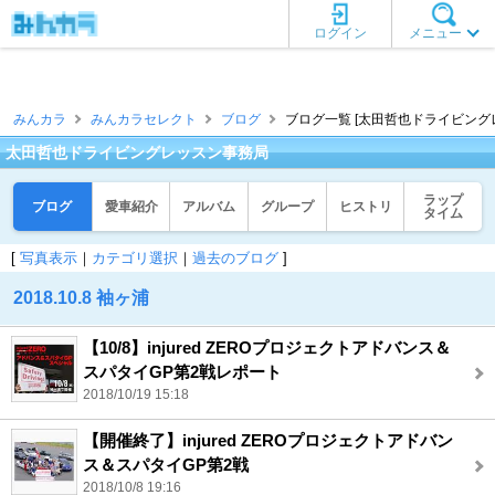
ログイン
メニュー
みんカラ
みんカラセレクト
ブログ
ブログ一覧 [太田哲也ドライビング
太田哲也ドライビングレッスン事務局
ラップ
ブログ
愛車紹介
アルバム
グループ
ヒストリ
タイム
[
写真表示
｜
カテゴリ選択
｜
過去のブログ
]
2018.10.8 袖ヶ浦
【10/8】injured ZEROプロジェクトアドバンス＆
スパタイGP第2戦レポート
2018/10/19 15:18
【開催終了】injured ZEROプロジェクトアドバン
ス＆スパタイGP第2戦
2018/10/8 19:16