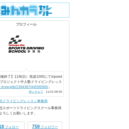
プロフィール
催終了】11/8(日）筑波1000にてinjured
Oプロジェクト中人数ドライビングレッス
p://cvw.jp/b/1394387/44556560/
」
何シテル？
11/10 08:50
也ドライビングレッスン事務局
也スポーツドライビングスクール事務局
よろしくお願いします。
18
759
フォロー
フォロワー