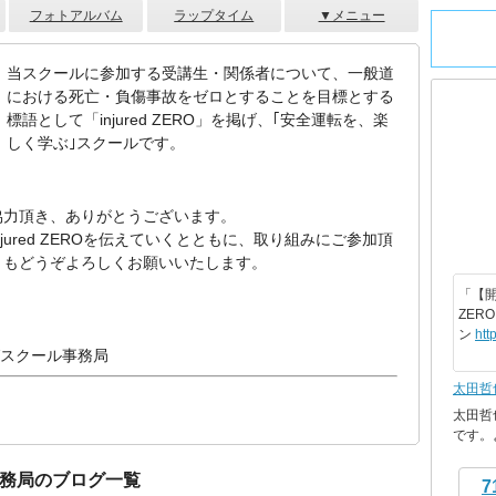
フォトアルバム
ラップタイム
▼メニュー
当スクールに参加する受講生・関係者について、一般道
における死亡・負傷事故をゼロとすることを目標とする
標語として「injured ZERO」を掲げ、｢安全運転を、楽
しく学ぶ｣スクールです。
協力頂き、ありがとうございます。
ured ZEROを伝えていくとともに、取り組みにご参加頂
ともどうぞよろしくお願いいたします。
「【開
ZER
ン
htt
ングスクール事務局
太田哲
太田哲
です。
務局のブログ一覧
7