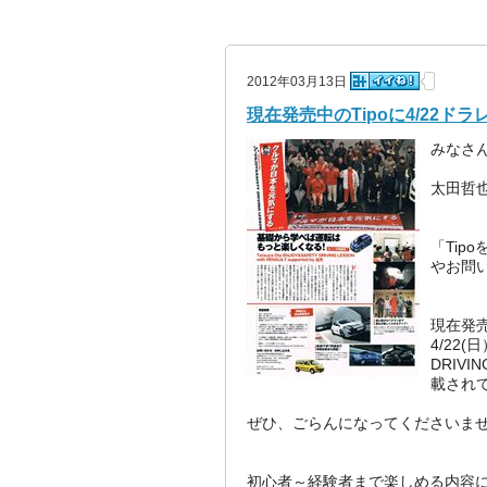
2012年03月13日
現在発売中のTipoに4/22
みなさ
太田哲
「Ti
やお問
現在発売
4/22(
DRIVIN
載され
ぜひ、ごらんになってくださいま
初心者～経験者まで楽しめる内容