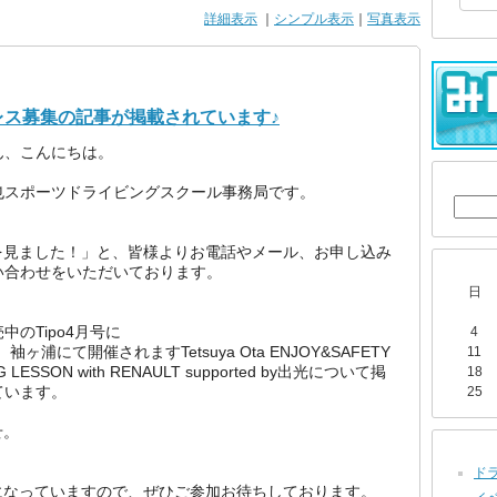
詳細表示
｜
シンプル表示
｜
写真表示
ドラレス募集の記事が掲載されています♪
ん、こんにちは。
也スポーツドライビングスクール事務局です。
poを見ました！」と、皆様よりお電話やメール、お申し込み
い合わせをいただいております。
日
中のTipo4月号に
4
日）袖ヶ浦にて開催されますTetsuya Ota ENJOY&SAFETY
11
G LESSON with RENAULT supported by出光について掲
18
ています。
25
せ。
ドラ
になっていますので、ぜひご参加お待ちしております。