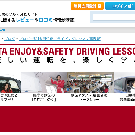
ト
>
ブログ
>
ブログ一覧 [太田哲也ドライビングレッスン事務局]