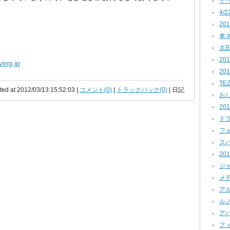
イベ
4/2
201
車ネタ
太田
201
ving.jp
20
TEZ
ted at 2012/03/13 15:52:03 |
コメント(0)
|
トラックバック(0)
| 日記
おし
201
ドラ
フォ
スバル
201
ジャ
メデ
アル
ルノー
アバ
フィ