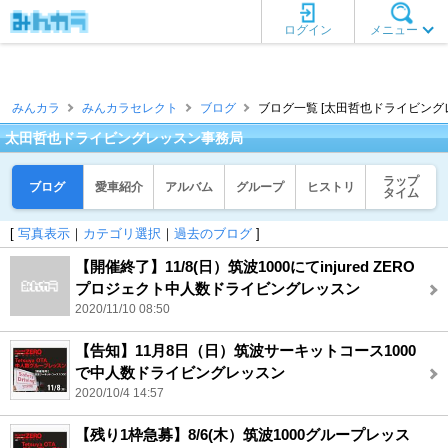
ログイン
メニュー
みんカラ
みんカラセレクト
ブログ
ブログ一覧 [太田哲也ドライビング
太田哲也ドライビングレッスン事務局
ラップ
ブログ
愛車紹介
アルバム
グループ
ヒストリ
タイム
[
写真表示
｜
カテゴリ選択
｜
過去のブログ
]
【開催終了】11/8(日）筑波1000にてinjured ZERO
プロジェクト中人数ドライビングレッスン
2020/11/10 08:50
【告知】11月8日（日）筑波サーキットコース1000
で中人数ドライビングレッスン
2020/10/4 14:57
【残り1枠急募】8/6(木）筑波1000グループレッス