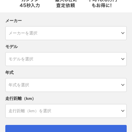
メーカー
モデル
年式
走行距離（km）