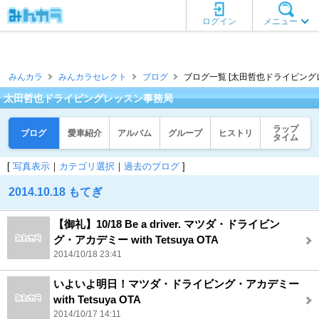
ログイン
メニュー
みんカラ
みんカラセレクト
ブログ
ブログ一覧 [太田哲也ドライビング
太田哲也ドライビングレッスン事務局
ラップ
ブログ
愛車紹介
アルバム
グループ
ヒストリ
タイム
[
写真表示
｜
カテゴリ選択
｜
過去のブログ
]
2014.10.18 もてぎ
【御礼】10/18 Be a driver. マツダ・ドライビン
グ・アカデミー with Tetsuya OTA
2014/10/18 23:41
いよいよ明日！マツダ・ドライビング・アカデミー
with Tetsuya OTA
2014/10/17 14:11