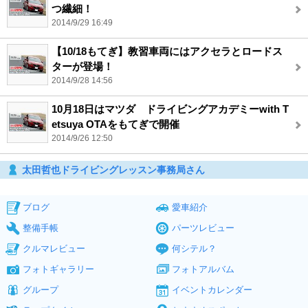
つ繊細！
2014/9/29 16:49
【10/18もてぎ】教習車両にはアクセラとロードス
ターが登場！
2014/9/28 14:56
10月18日はマツダ ドライビングアカデミーwith T
etsuya OTAをもてぎで開催
2014/9/26 12:50
太田哲也ドライビングレッスン事務局さん
ブログ
愛車紹介
整備手帳
パーツレビュー
クルマレビュー
何シテル？
フォトギャラリー
フォトアルバム
グループ
イベントカレンダー