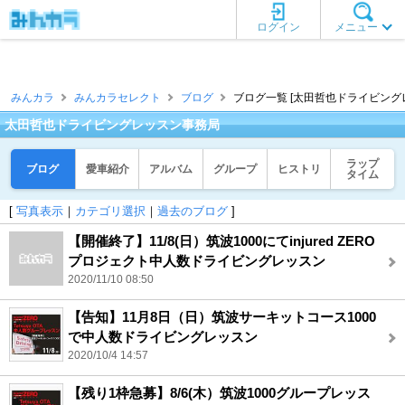
ログイン
メニュー
みんカラ
みんカラセレクト
ブログ
ブログ一覧 [太田哲也ドライビング
太田哲也ドライビングレッスン事務局
ラップ
ブログ
愛車紹介
アルバム
グループ
ヒストリ
タイム
[
写真表示
｜
カテゴリ選択
｜
過去のブログ
]
【開催終了】11/8(日）筑波1000にてinjured ZERO
プロジェクト中人数ドライビングレッスン
2020/11/10 08:50
【告知】11月8日（日）筑波サーキットコース1000
で中人数ドライビングレッスン
2020/10/4 14:57
【残り1枠急募】8/6(木）筑波1000グループレッス