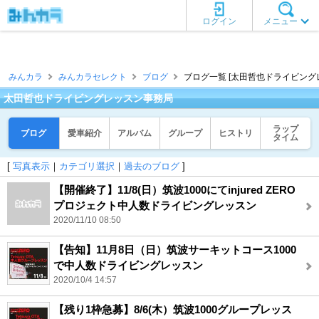
ログイン
メニュー
みんカラ
みんカラセレクト
ブログ
ブログ一覧 [太田哲也ドライビング
太田哲也ドライビングレッスン事務局
ラップ
ブログ
愛車紹介
アルバム
グループ
ヒストリ
タイム
[
写真表示
｜
カテゴリ選択
｜
過去のブログ
]
【開催終了】11/8(日）筑波1000にてinjured ZERO
プロジェクト中人数ドライビングレッスン
2020/11/10 08:50
【告知】11月8日（日）筑波サーキットコース1000
で中人数ドライビングレッスン
2020/10/4 14:57
【残り1枠急募】8/6(木）筑波1000グループレッス