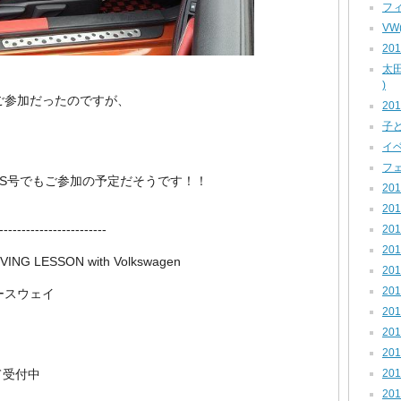
フィ
VW
201
太田
)
ご参加だったのですが、
201
子ど
イベ
フェ
S号でもご参加の予定だそうです！！
201
201
------------------------
201
201
VING LESSON with Volkswagen
201
201
ースウェイ
201
201
201
20
て受付中
201