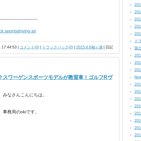
201
201
------------------------
201
201
ck.sportsdriving.jp/
201
ドラ
 17:44:53 |
コメント(0)
|
トラックバック(0)
|
2015.6.6袖ヶ浦
| 日記
国土
201
201
201
ルクスワーゲンスポーツモデルが教習車！ゴルフRヴ
Nex
201
201
みなさんこんにちは。
201
201
事務局のokiです。
201
201
201
201