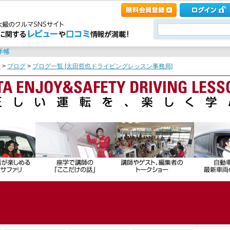
ト
>
ブログ
>
ブログ一覧 [太田哲也ドライビングレッスン事務局]