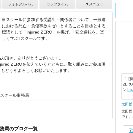
フォトアルバム
ラップタイム
▼メニュー
当スクールに参加する受講生・関係者について、一般道
における死亡・負傷事故をゼロとすることを目標とする
標語として「injured ZERO」を掲げ、｢安全運転を、楽
しく学ぶ｣スクールです。
協力頂き、ありがとうございます。
ured ZEROを伝えていくとともに、取り組みにご参加頂
ともどうぞよろしくお願いいたします。
「【開
ZER
ン
htt
ングスクール事務局
太田哲
太田哲
です。
務局のブログ一覧
7