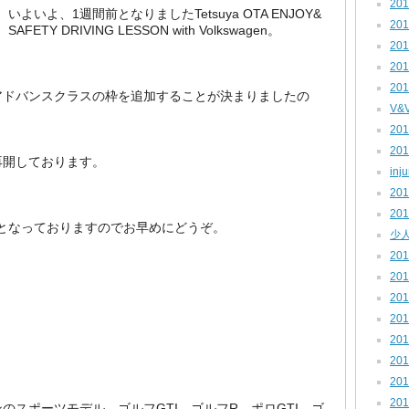
201
いよいよ、1週間前となりましたTetsuya OTA ENJOY&
201
SAFETY DRIVING LESSON with Volkswagen。
201
201
201
アドバンスクラスの枠を追加することが決まりましたの
V&
201
201
再開しております。
inj
201
201
となっておりますのでお早めにどうぞ。
少人
201
201
201
201
201
201
201
201
のスポーツモデル、ゴルフGTI、ゴルフR、ポロGTI、ゴ