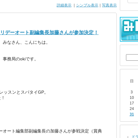
詳細表示
｜
シンプル表示
｜
写真表示
にホリデーオート副編集長加藤さんが参加決定！
みなさん、こんにちは。
事務局のokiです。
日
レッスンとスパタイGP。
3
た！
10
17
24
31
ーオート編集部副編集長の加藤さんが参戦決定（賞典
ドラ