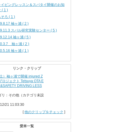
ライビングレッスン＆スパタイ開催のお知
( 1 )
そろ ( 1 )
9.8.17 袖ヶ浦 ( 2 )
19.11.3 スバル研究実験センター ( 5 )
9.12.14 袖ヶ浦 ( 5 )
0.3.7 袖ヶ浦 ( 2 )
0.5.16 袖ヶ浦 ( 1 )
リンク・クリップ
（土）袖ヶ浦で開催 injured Z
プロジェクト Tetsuya OTA E
&SAFETY DRIVING LESS
ゴリ：その他（カテゴリ未設
12/21 11:03:30
[
他のクリップをチェック
]
愛車一覧