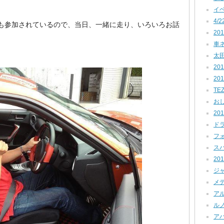
イベ
4/2
も参加されているので、当日、一緒に走り、いろいろお話
201
車ネタ
太田
201
20
TEZ
おし
201
ドラ
フォ
スバル
201
ジャ
メデ
アル
ルノー
アバ