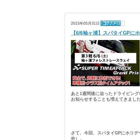
2015年05月31日
【6/6袖ヶ浦】スパタイGP
あと1週間後に迫ったドライビング
お知らせすることも増えてきまし
さて、今回、スパタイGPにホリデ
外）。