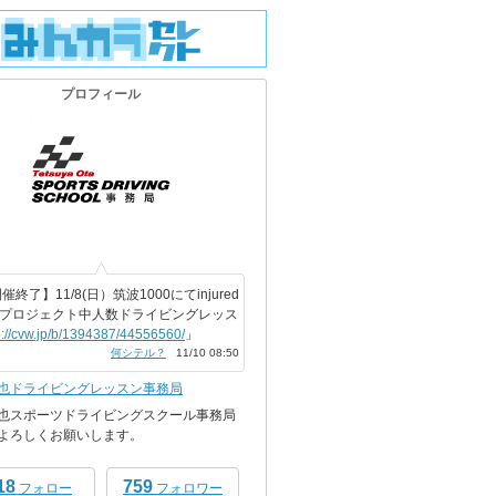
プロフィール
催終了】11/8(日）筑波1000にてinjured
Oプロジェクト中人数ドライビングレッス
p://cvw.jp/b/1394387/44556560/
」
何シテル？
11/10 08:50
也ドライビングレッスン事務局
也スポーツドライビングスクール事務局
よろしくお願いします。
18
759
フォロー
フォロワー