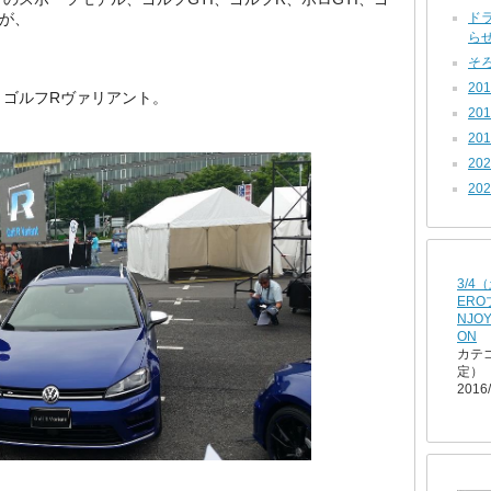
すが、
ド
らせ 
そろ
201
、ゴルフRヴァリアント。
20
201
202
202
3/4
ERO
NJOY
ON
カテ
定）
2016/