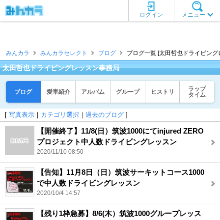
ログイン
メニュー
みんカラ
みんカラセレクト
ブログ
ブログ一覧 [太田哲也ドライビング
太田哲也ドライビングレッスン事務局
ラップ
ブログ
愛車紹介
アルバム
グループ
ヒストリ
タイム
[
写真表示
｜
カテゴリ選択
｜
過去のブログ
]
【開催終了】11/8(日）筑波1000にてinjured ZERO
プロジェクト中人数ドライビングレッスン
2020/11/10 08:50
【告知】11月8日（日）筑波サーキットコース1000
で中人数ドライビングレッスン
2020/10/4 14:57
【残り1枠急募】8/6(木）筑波1000グループレッス