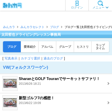
ログイン
メニュー
みんカラ
みんカラセレクト
ブログ
ブログ一覧 [太田哲也ドライビング
太田哲也ドライビングレッスン事務局
ラップ
ブログ
愛車紹介
アルバム
グループ
ヒストリ
タイム
[
写真表示
｜
カテゴリ選択
｜
過去のブログ
]
VW(フォルクスワーゲン)
SharanとGOLF Touranでサーキットサファリ！
2013/6/26 18:21
新型ゴルフ7の感想！
2013/6/22 19:09