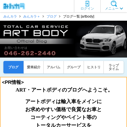
ログイン
メニュー
みんカラ
みんカラ＋
ブログ
ブログ一覧 [artbody]
ラップ
ブログ
愛車紹介
アルバム
グループ
ヒストリ
タイム
<PR情報>
ART・アートボディのブログへようこそ。
アートボディは輸入車をメインに
お
求めやすい価格で良質なお車と
コーティングやペイント等の
トータルカーサービスを