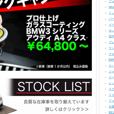
フォ
Wor
イン
パー
イベ
ホン
現代
ブレ
ラン
クル
BMW
スバ
ジャ
スー
レン
スカ
トヨ
フォ
日産
BEL