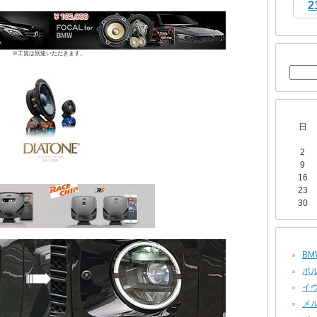
2
※工賃は別途いただきます。
日
2
9
16
23
30
BMW
ポル
イヴ
メル