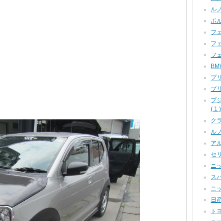
ルノ
ポル
フェ
フェ
フェ
BM
プリ
プリ
プ
( 1 )
クラ
ルノー
アル
セリカ
ニッ
スバ
ニッ
日産
トヨ