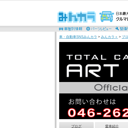
車・自動車SNSみんカラ
>
みんカラ＋
>
ブ
ブログ
愛車紹介