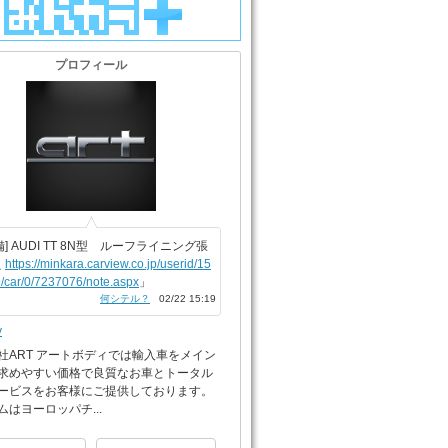
プロフィール
備] AUDI TT 8N型 ルーフライニング張
え
https://minkara.carview.co.jp/userid/15
/car/0/7237076/note.aspx
」
何シテル？
02/22 15:19
y
社ART アートボディでは輸入車をメイン
求めやすい価格で良質なお車とトータル
ービスをお客様にご提供しております。
ムはヨーロッパチ...