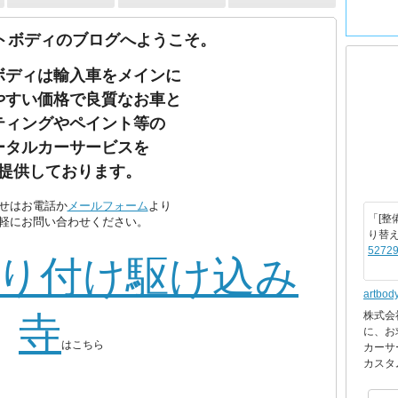
トボディのブログへようこそ。
ボディは輸入車をメインに
やすい価格で良質なお車と
ティングやペイント等の
ータルカーサービスを
提供しております。
せはお電話か
メールフォーム
より
「[整
軽にお問い合わせください。
り替
52729
り付け駆け込み
artbod
株式会
寺
に、お
はこちら
カーサ
カスタ