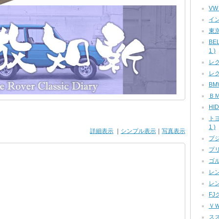
VW
イン
東京
BE
1 )
レク
レク
BMW
ＢＭ
HID
ト
1 )
詳細表示
｜
シンプル表示
｜
写真表示
プジ
プリ
ゴル
レン
レン
FJ
ＶＷ
スズ