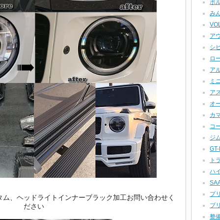
ポル
みん
VOL
アウ
シビ
ロー
アル
ミニ
アス
オー
カマロ
コー
ジム
GT-R
トラ
ハイ
SAA
プリ
スのカスタム、ヘッドライトインナーブラック加工お問い合わせく
ブリ
ださい
整備