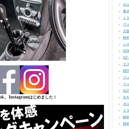
ポル
東京
トヨ
ヴェ
大阪
BMW
シボ
GOL
AZ-1
エス
BEN
フェ
フェ
ALP
ok、Instagram
はじめました！
ＢＭ
ポル
ＵＳ
BMW
BMW