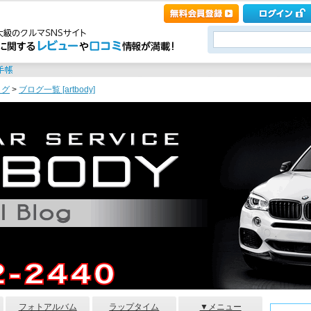
ログ
>
ブログ一覧 [artbody]
フォトアルバム
ラップタイム
▼メニュー