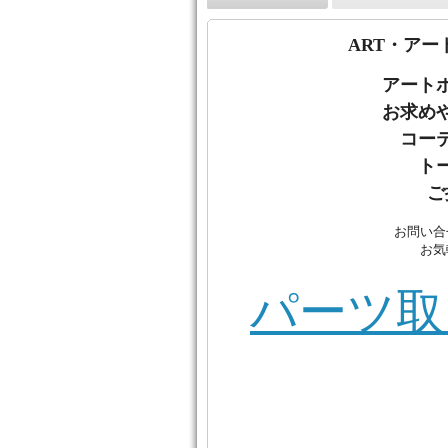
ART・アー
アート
お
求め
コー
ト
ご
お問い合
お気
パーツ取