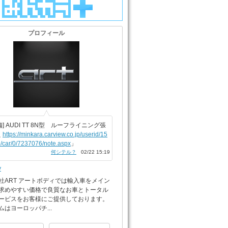
プロフィール
備] AUDI TT 8N型 ルーフライニング張
え
https://minkara.carview.co.jp/userid/15
/car/0/7237076/note.aspx
」
何シテル？
02/22 15:19
y
社ART アートボディでは輸入車をメイン
求めやすい価格で良質なお車とトータル
ービスをお客様にご提供しております。
ムはヨーロッパチ...