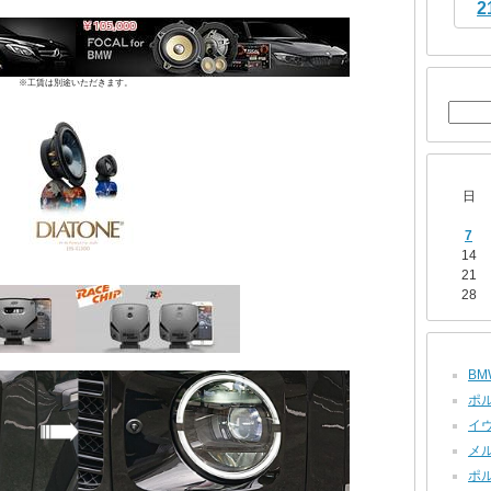
2
※工賃は別途いただきます。
日
7
14
21
28
BMW
ポル
イヴ
メル
ポル