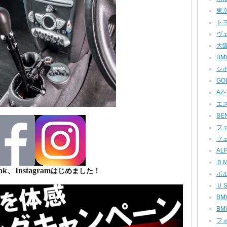
東京
トヨ
ヴェ
大阪
BMW
シボ
GOL
AZ-1
エス
BEN
フェ
フェ
ALP
ＢＭ
ok、Instagram
はじめました！
ポル
ＵＳ
BMW
BMW
フォ