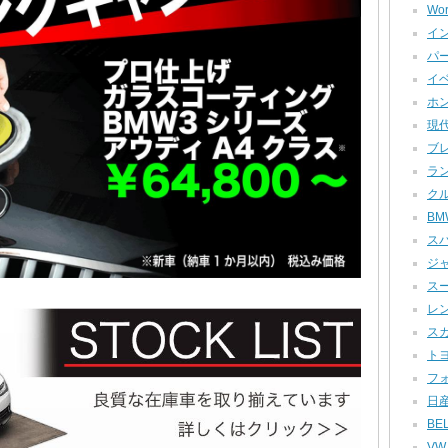
Wor
イン
パー
イベ
ホン
現代
ブレ
ラン
クル
BMW
スバ
ジャ
スー
レン
スカ
トヨ
フォ
日産
BEL
VW