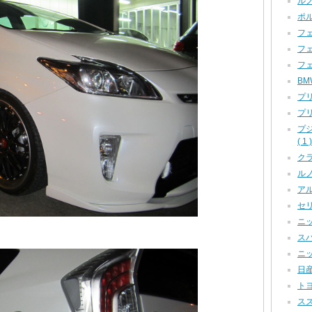
ルノ
ポル
フェ
フェ
フェ
BM
プリ
プリ
プ
( 1 )
クラ
ルノー
アル
セリカ
ニッ
スバ
ニッ
日産
トヨ
スズ