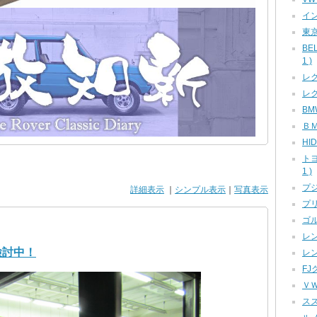
イン
東京
BE
1 )
レク
レク
BMW
ＢＭ
HID
ト
1 )
プジ
詳細表示
｜
シンプル表示
｜
写真表示
プリ
ゴル
レン
検討中！
レン
FJ
ＶＷ
スズ