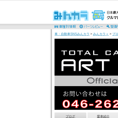
車・自動車SNSみんカラ
>
みんカラ＋
>
ブ
ブログ
愛車紹介