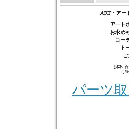
ART・アー
アート
お
求め
コー
ト
ご
お問い合
お気
パーツ取