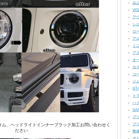
みん
VOL
アウ
シビ
ロー
アル
ミニ
アス
オー
カマロ
コー
ジム
GT-R
トラ
ハイ
SAA
プリ
ブリ
スのカスタム、ヘッドライトインナーブラック加工お問い合わせく
ださい
整備
ポル