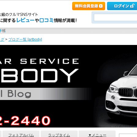
ログ
>
ブログ一覧 [artbody]
フォトアルバム
ラップタイム
▼メニュー