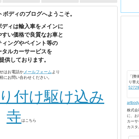
トボディのブログへようこそ。
ボディは輸入車をメインに
やすい価格で良質なお車と
ティングやペイント等の
ータルカーサービスを
提供しております。
せはお電話か
メールフォーム
より
「[整
軽にお問い合わせください。
り替
52729
り付け駆け込み
artbod
株式会
寺
に、お
はこちら
カーサ
カスタ