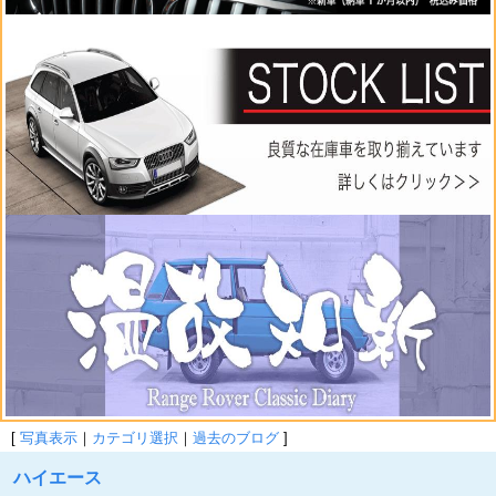
[
写真表示
｜
カテゴリ選択
｜
過去のブログ
]
ハイエース