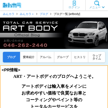
ログイン
メニュー
みんカラ
みんカラ＋
ブログ
ブログ一覧 [artbody]
ラップ
ブログ
愛車紹介
アルバム
グループ
ヒストリ
タイム
<PR情報>
ART・アートボディのブログへようこそ。
アートボディは輸入車をメインに
お
求めやすい価格で良質なお車と
コーティングやペイント等の
トータルカーサービスを