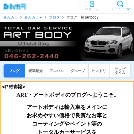
ログイン
メニュー
みんカラ
みんカラ＋
ブログ
ブログ一覧 [artbody]
ラップ
ブログ
愛車紹介
アルバム
グループ
ヒストリ
タイム
<PR情報>
ART・アートボディのブログへようこそ。
アートボディは輸入車をメインに
お
求めやすい価格で良質なお車と
コーティングやペイント等の
トータルカーサービスを