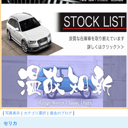
[
写真表示
｜
カテゴリ選択
｜
過去のブログ
]
セリカ