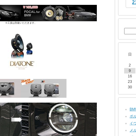
2
※工賃は別途いただきます。
日
2
9
16
23
30
BMW
ポル
イヴ
メル