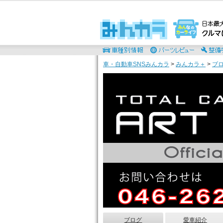
車・自動車SNSみんカラ
>
みんカラ＋
>
ブ
ブログ
愛車紹介