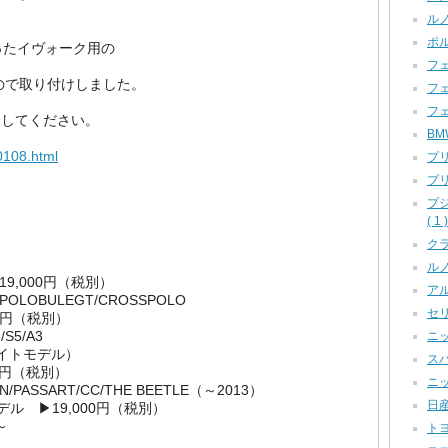
ルノ
ポル
ったイヴォーク用の
フェ
たので取り付けしました。
フェ
フェ
にしてください。
BM
r0108.html
プリ
プリ
プ
( 1 )
クラ
ルノー
19,000円（税別）
アル
POLOBULEGT/CROSSPOLO
セリカ
00円（税別）
S5/A3
ニッ
イトモデル）
スバ
00円（税別）
ニッ
PASSART/CC/THE BEETLE（～2013）
日産
モデル ▶19,000円（税別）
～
トヨ