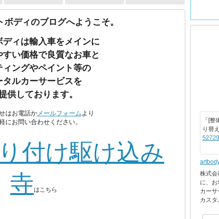
トボディのブログへようこそ。
ボディは輸入車をメインに
やすい価格で良質なお車と
ティングやペイント等の
ータルカーサービスを
提供しております。
せはお電話か
メールフォーム
より
「[整
軽にお問い合わせください。
り替
52729
り付け駆け込み
artbod
株式会
寺
に、お
はこちら
カーサ
カスタ