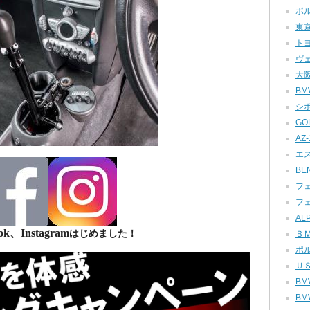
ポル
東京
トヨ
ヴェ
大阪
BMW
シボ
GOL
AZ-1
エス
BEN
フェ
フェ
ALP
ok、Instagram
はじめました！
ＢＭ
ポル
ＵＳ
BMW
BMW