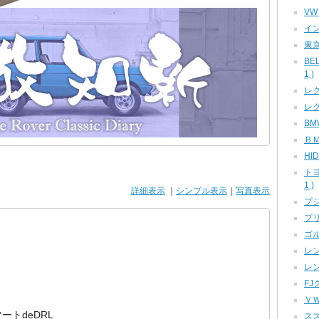
VW
イン
東京
BE
1 )
レク
レク
BMW
ＢＭ
HID
ト
1 )
詳細表示
｜
シンプル表示
｜
写真表示
プジ
プリ
ゴル
レン
レン
FJ
ＶＷ
トdeDRL
スズ