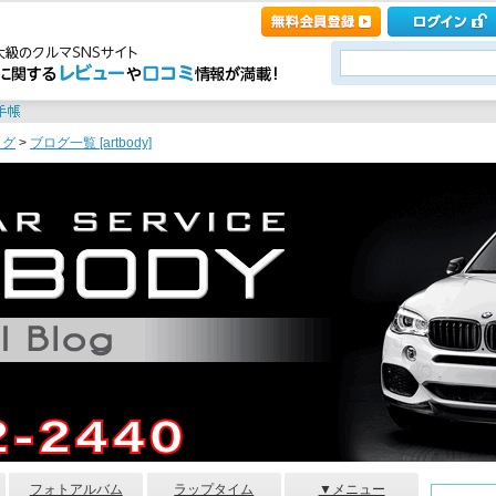
ログ
>
ブログ一覧 [artbody]
フォトアルバム
ラップタイム
▼メニュー