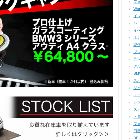
フォ
Wor
イン
パー
イベ
ホン
現代
ブレ
ラン
クル
BMW
スバ
ジャ
スー
レン
スカ
トヨ
フォ
日産
BEL