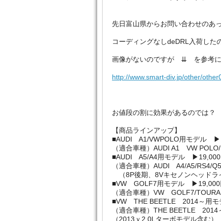
先日富山県からお問い合わせのあ
コーディングなしdeDRL入荷し
画像がないのですが ⇊ を参考
http://www.smart-div.jp/other/othe
お値段の割に効果があるのでは？
【商品ラインアップ】
■AUDI A1/VWPOLO用モデル ▶
（適合車種）AUDI A1 VW POLO/
■AUDI A5/A4用モデル ▶19,0
（適合車種）AUDI A4/A5/RS4/Q5/
（8P後期、8Vキセノンヘッドラ
■VW GOLF7用モデル ▶19,0
（適合車種）VW GOLF7/TOURAN/
■VW THE BEETLE 2014～用
（適合車種）THE BEETLE 2014
（2013ｙ2.0Lターボモデル含む）