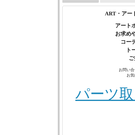
ART・アー
アート
お
求め
コー
ト
ご
お問い合
お気
パーツ取