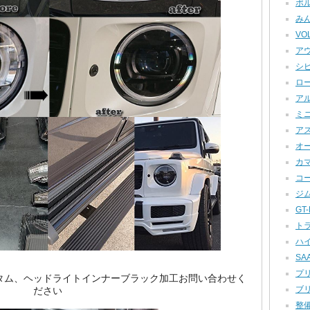
ポル
みん
VOL
アウ
シビ
ロー
アル
ミニ
アス
オー
カマロ
コー
ジム
GT-R
トラ
ハイ
SAA
プリ
スのカスタム、ヘッドライトインナーブラック加工お問い合わせく
ブリ
ださい
整備