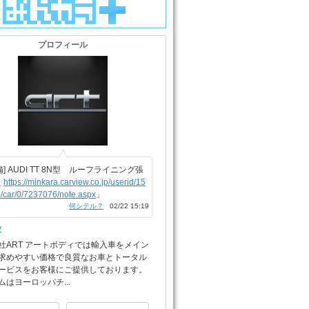
プロフィール
備] AUDI TT 8N型 ルーフライニング張
え
https://minkara.carview.co.jp/userid/15
/car/0/7237076/note.aspx
」
何シテル？
02/22 15:19
y
社ART アートボディでは輸入車をメイン
求めやすい価格で良質なお車とトータル
ービスをお客様にご提供しております。
ムはヨーロッパチ...