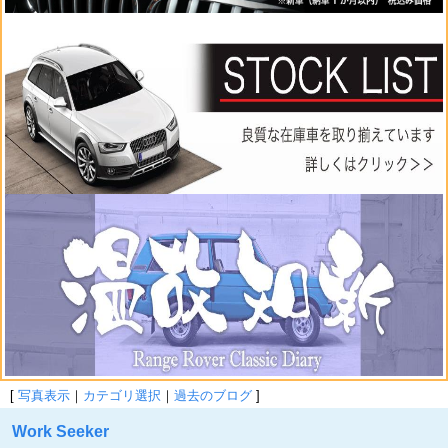
[
写真表示
｜
カテゴリ選択
｜
過去のブログ
]
Work Seeker