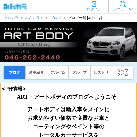
ログイン
メニュー
みんカラ
みんカラ＋
ブログ
ブログ一覧 [artbody]
ラップ
ブログ
愛車紹介
アルバム
グループ
ヒストリ
タイム
<PR情報>
ART・アートボディのブログへようこそ。
アートボディは輸入車をメインに
お
求めやすい価格で良質なお車と
コーティングやペイント等の
トータルカーサービスを