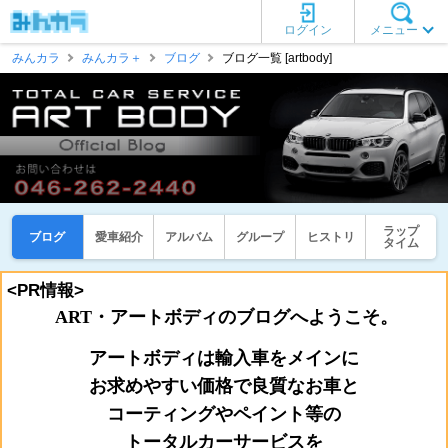
ログイン
メニュー
みんカラ
みんカラ＋
ブログ
ブログ一覧 [artbody]
ラップ
ブログ
愛車紹介
アルバム
グループ
ヒストリ
タイム
<PR情報>
ART・アートボディのブログへようこそ。
アートボディは輸入車をメインに
お
求めやすい価格で良質なお車と
コーティングやペイント等の
トータルカーサービスを