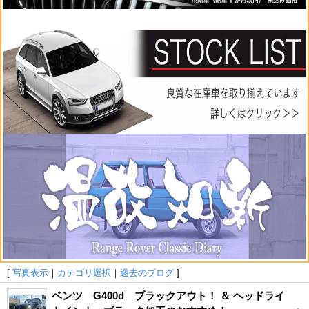
[
写真表示
｜
カテゴリ選択
｜
過去のブログ
]
ベンツ G400d ブラックアウト！ ＆ ヘッドライ