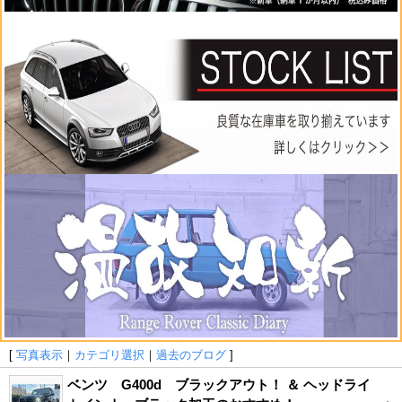
[
写真表示
｜
カテゴリ選択
｜
過去のブログ
]
ベンツ G400d ブラックアウト！ ＆ ヘッドライ