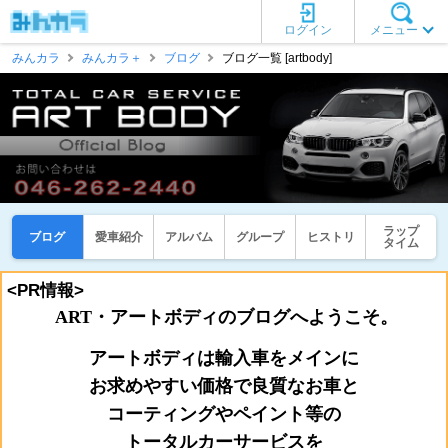
ログイン
メニュー
みんカラ
みんカラ＋
ブログ
ブログ一覧 [artbody]
ラップ
ブログ
愛車紹介
アルバム
グループ
ヒストリ
タイム
<PR情報>
ART・アートボディのブログへようこそ。
アートボディは輸入車をメインに
お
求めやすい価格で良質なお車と
コーティングやペイント等の
トータルカーサービスを