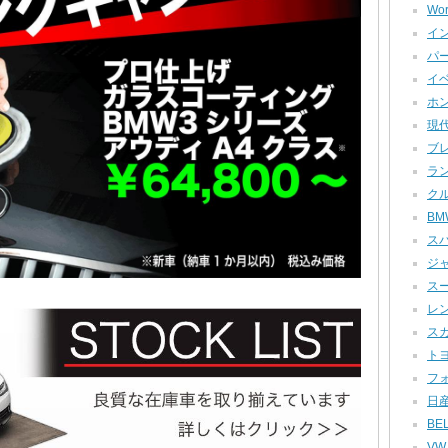
Wor
イン
パー
イベ
ホン
現代
ブレ
ラン
クル
BMW
スバ
ジャ
スー
レン
スカ
トヨ
フォ
日産
BEL
VW