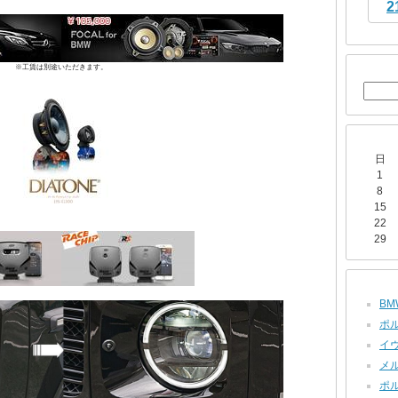
2
※工賃は別途いただきます。
日
1
8
15
22
29
BMW
ポル
イヴ
メル
ポル