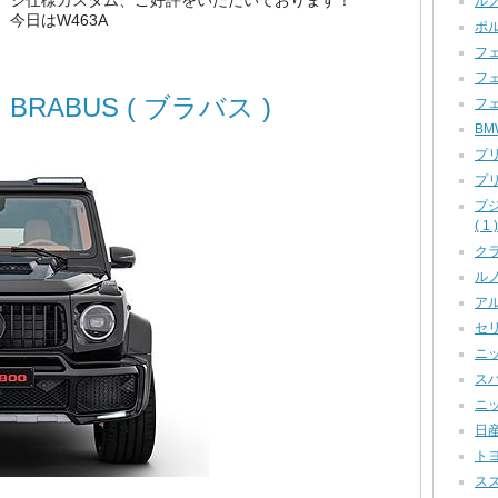
ジ仕様カスタム、ご好評をいただいております！
ルノ
今日はW463A
ポル
フェ
フェ
BRABUS ( ブラバス )
フェ
BM
プリ
プリ
プ
( 1 )
クラ
ルノー
アル
セリカ
ニッ
スバ
ニッ
日産
トヨ
スズ