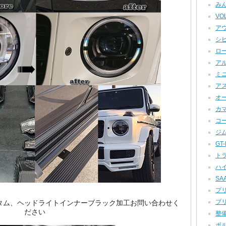
みん
VOL
アウ
シビ
ロー
アル
ミニ
アス
オー
カマロ
コー
ジム
GT-R
トラ
ハイ
SAA
プリ
ブリ
スのカスタム、ヘッドライトインナーブラック加工お問い合わせく
ださい
整備
ポル