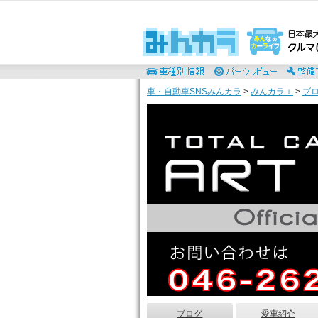
車・自動車SNSみんカラ
>
みんカラ＋
>
ブ
ブログ
愛車紹介