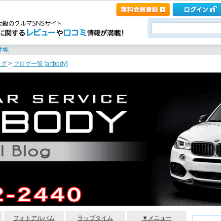
ログ
>
ブログ一覧 [artbody]
フォトアルバム
ラップタイム
▼メニュー