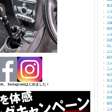
東京
トヨ
ヴェ
大阪
BMW
シボ
GOL
AZ-1
エス
BEN
フェ
フェ
ALP
ＢＭ
ok、Instagram
はじめました！
ポル
ＵＳ
BMW
BMW
フォ