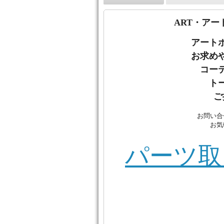
ART・アー
アート
お
求め
コー
ト
ご
お問い合
お気
パーツ取