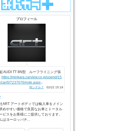
プロフィール
備] AUDI TT 8N型 ルーフライニング張
え
https://minkara.carview.co.jp/userid/15
/car/0/7237076/note.aspx
」
何シテル？
02/22 15:19
y
社ART アートボディでは輸入車をメイン
求めやすい価格で良質なお車とトータル
ービスをお客様にご提供しております。
ムはヨーロッパチ...