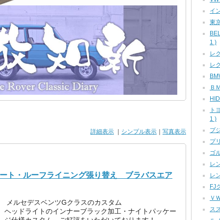
イン
東京
BE
1 )
レク
レク
BMW
ＢＭ
HID
ト
1 )
プジ
詳細表示
｜
シンプル表示
｜
写真表示
プリ
ゴル
レン
シート・ルーフライニング張り替え ブラバスエア
レン
FJ
ＶＷ
メルセデスベンツGクラスのカスタム
スズ
ヘッドライトのインナーブラック加工・ナイトパッケー