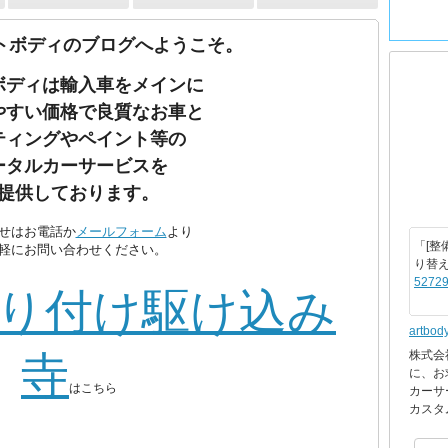
トボディのブログへようこそ。
ボディは輸入車をメインに
やすい価格で良質なお車と
ティングやペイント等の
ータルカーサービスを
提供しております。
せはお電話か
メールフォーム
より
「[整
軽にお問い合わせください。
り替
52729
り付け駆け込み
artbod
株式会
寺
に、お
はこちら
カーサ
カスタ