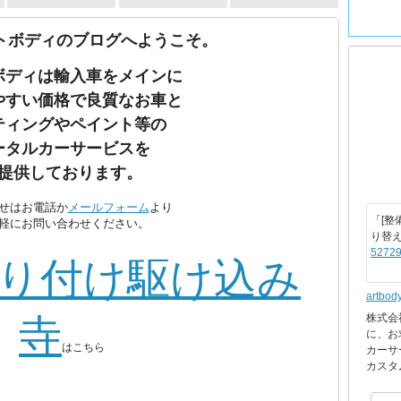
トボディのブログへようこそ。
ボディは輸入車をメインに
やすい価格で良質なお車と
ティングやペイント等の
ータルカーサービスを
提供しております。
せはお電話か
メールフォーム
より
「[整
軽にお問い合わせください。
り替
52729
り付け駆け込み
artbod
株式会
寺
に、お
はこちら
カーサ
カスタ