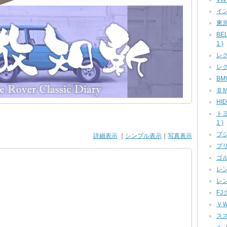
イン
東京
BE
1 )
レク
レク
BMW
ＢＭ
HID
ト
1 )
プジ
詳細表示
｜
シンプル表示
｜
写真表示
プリ
ゴル
レン
レン
FJ
ＶＷ
スズ