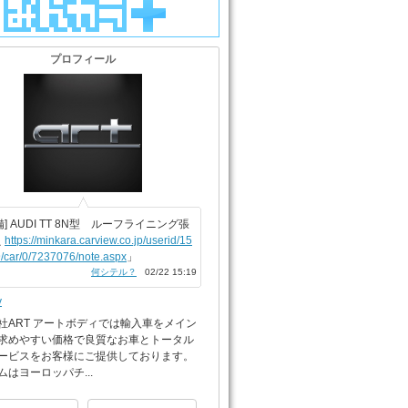
プロフィール
備] AUDI TT 8N型 ルーフライニング張
え
https://minkara.carview.co.jp/userid/15
/car/0/7237076/note.aspx
」
何シテル？
02/22 15:19
y
社ART アートボディでは輸入車をメイン
求めやすい価格で良質なお車とトータル
ービスをお客様にご提供しております。
ムはヨーロッパチ...