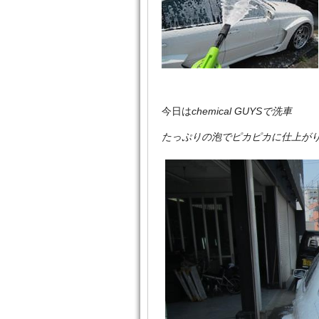
今日は
chemical GUYSで洗車
たっぷりの泡でピカピカに仕上が