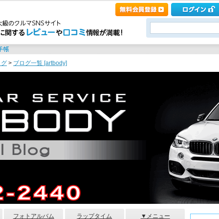
ログ
>
ブログ一覧 [artbody]
フォトアルバム
ラップタイム
▼メニュー