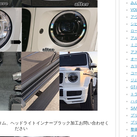
みん
VOL
アウ
シビ
ロー
アル
ミニ
アス
オー
カマロ
コー
ジム
GT-R
トラ
ハイ
SAA
プリ
ブリ
スのカスタム、ヘッドライトインナーブラック加工お問い合わせく
ださい
整備
ポル