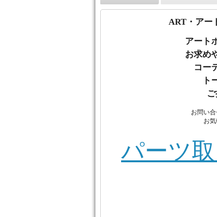
ART・アー
アート
お
求め
コー
ト
ご
お問い合
お気
パーツ取