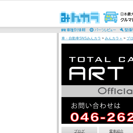
車・自動車SNSみんカラ
>
みんカラ＋
>
ブ
ブログ
愛車紹介