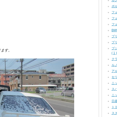
ルノ
ポル
フェ
フェ
フェ
BM
プリ
プリ
プ
ります。
( 1 )
クラ
ルノー
アル
セリカ
ニッ
スバ
ニッ
日産
トヨ
スズ