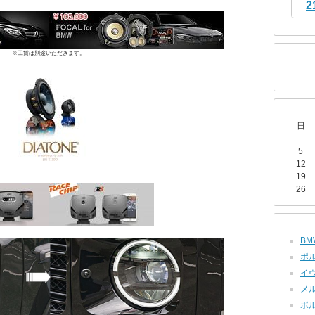
2
※工賃は別途いただきます。
日
5
12
19
26
BMW
ポル
イヴ
メル
ポル