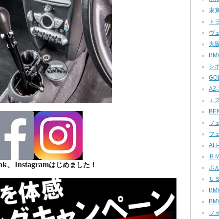
東京
トヨ
ヴェ
大阪
BMW
シボ
GOL
AZ-1
エス
BEN
フェ
フェ
ALP
ＢＭ
ok、Instagram
はじめました！
ポル
ＵＳ
BMW
BMW
フォ