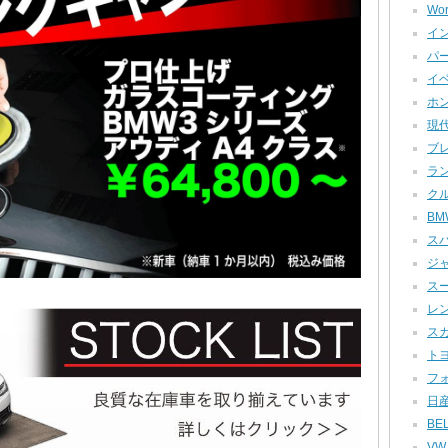
Wor
イン
パー
イベ
ホン
現代
ブレ
ラン
クル
BMW
スバ
ジャ
スー
レン
スカ
トヨ
フォ
日産
BEL
VW