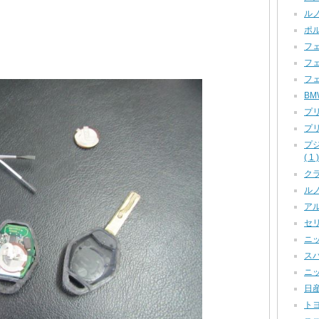
ルノ
ポル
フェ
フェ
フェ
BM
プリ
プリ
プ
( 1 )
クラ
ルノー
アル
セリカ
ニッ
スバ
ニッ
日産
トヨ