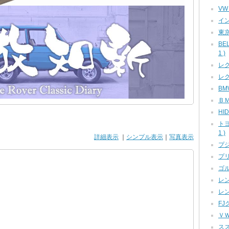
VW
イン
東京
BE
1 )
レク
レク
BMW
ＢＭ
HID
ト
1 )
詳細表示
｜
シンプル表示
｜
写真表示
プジ
プリ
ゴル
レン
レン
FJ
ＶＷ
スズ