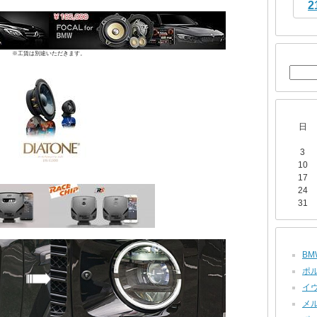
2
※工賃は別途いただきます。
日
3
10
17
24
31
BMW
ポル
イヴ
メル