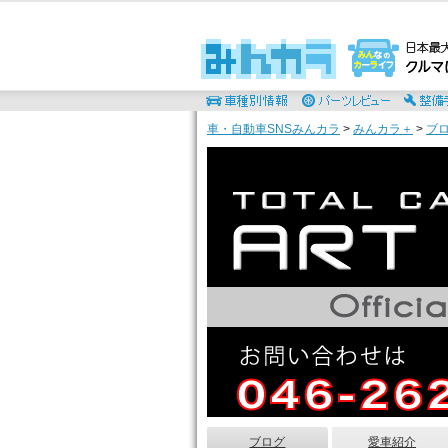
車・自動車SNSみんカラ
>
みんカラ＋
>
ブ
ブログ
愛車紹介