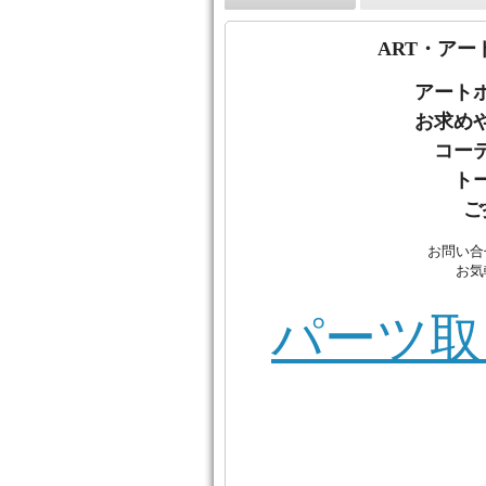
ART・アー
アート
お
求め
コー
ト
ご
お問い合
お気
パーツ取