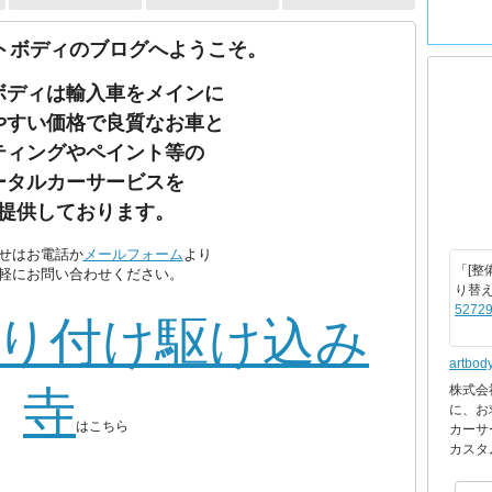
トボディのブログへようこそ。
ボディは輸入車をメインに
やすい価格で良質なお車と
ティングやペイント等の
ータルカーサービスを
提供しております。
せはお電話か
メールフォーム
より
「[整
軽にお問い合わせください。
り替
52729
り付け駆け込み
artbod
株式会
寺
に、お
はこちら
カーサ
カスタ