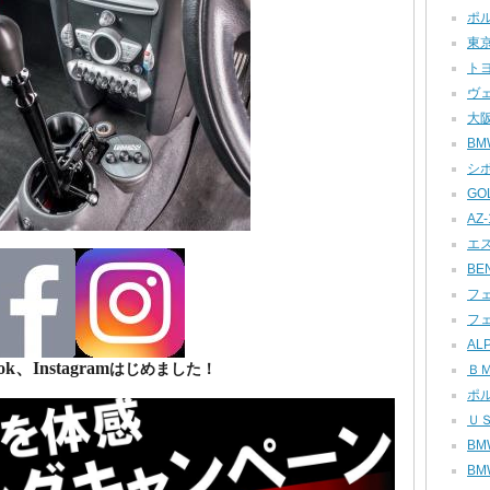
ポル
東京
トヨ
ヴェ
大阪
BMW
シボ
GOL
AZ-1
エス
BEN
フェ
フェ
ALP
ok、Instagram
はじめました！
ＢＭ
ポル
ＵＳ
BMW
BMW