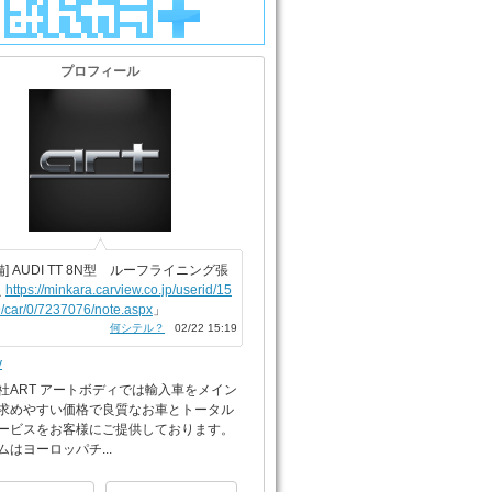
プロフィール
備] AUDI TT 8N型 ルーフライニング張
え
https://minkara.carview.co.jp/userid/15
/car/0/7237076/note.aspx
」
何シテル？
02/22 15:19
y
社ART アートボディでは輸入車をメイン
求めやすい価格で良質なお車とトータル
ービスをお客様にご提供しております。
ムはヨーロッパチ...