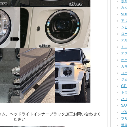
ポル
みん
VOL
アウ
シビ
ロー
アル
ミニ
アス
オー
カマロ
コー
ジム
GT-R
トラ
ハイ
SAA
プリ
スのカスタム、ヘッドライトインナーブラック加工お問い合わせく
ブリ
ださい
整備