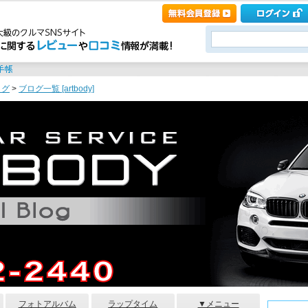
ログ
>
ブログ一覧 [artbody]
フォトアルバム
ラップタイム
▼メニュー