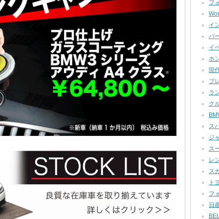
フォ
Wor
イン
パー
イベ
ホン
現代
ブレ
ラン
クル
BMW
スバ
ジャ
スー
レン
スカ
トヨ
フォ
日産
BEL