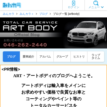
ログイン
メニュー
みんカラ
みんカラ＋
ブログ
ブログ一覧 [artbody]
ラップ
ブログ
愛車紹介
アルバム
グループ
ヒストリ
タイム
<PR情報>
ART・アートボディのブログへようこそ。
アートボディは輸入車をメインに
お
求めやすい価格で良質なお車と
コーティングやペイント等の
トータルカーサービスを