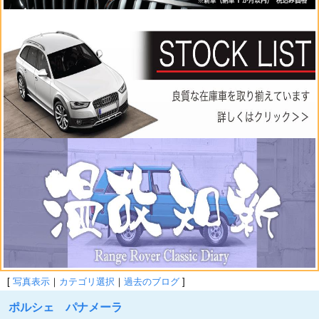
[
写真表示
｜
カテゴリ選択
｜
過去のブログ
]
ポルシェ パナメーラ