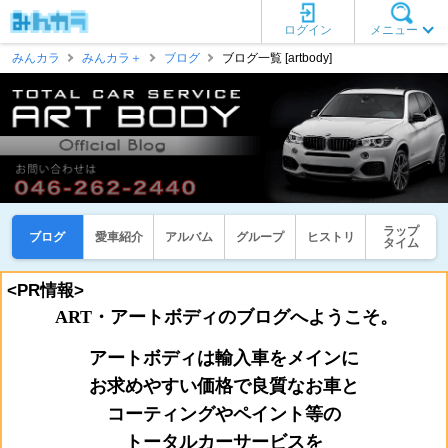
ログイン
メニュー
みんカラ
みんカラ＋
ブログ
ブログ一覧 [artbody]
ラップ
ブログ
愛車紹介
アルバム
グループ
ヒストリ
タイム
<PR情報>
ART・アートボディのブログへようこそ。
アートボディは輸入車をメインに
お
求めやすい価格で良質なお車と
コーティングやペイント等の
トータルカーサービスを