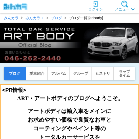
ログイン
メニュー
みんカラ
みんカラ＋
ブログ
ブログ一覧 [artbody]
ラップ
ブログ
愛車紹介
アルバム
グループ
ヒストリ
タイム
<PR情報>
ART・アートボディのブログへようこそ。
アートボディは輸入車をメインに
お
求めやすい価格で良質なお車と
コーティングやペイント等の
トータルカーサービスを