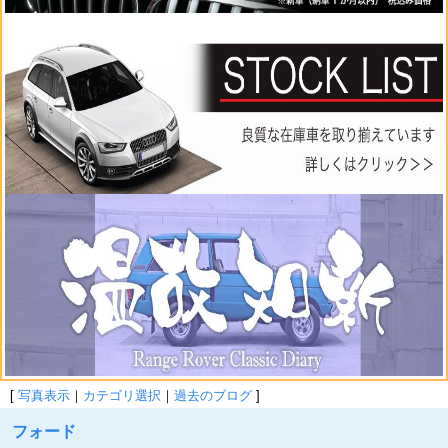
[
写真表示
｜
カテゴリ選択
｜
過去のブログ
]
フォード