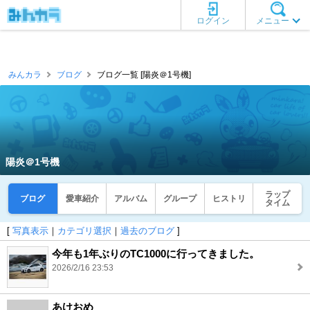
ログイン
メニュー
みんカラ
ブログ
ブログ一覧 [陽炎＠1号機]
陽炎＠1号機
ラップ
ブログ
愛車紹介
アルバム
グループ
ヒストリ
タイム
[
写真表示
｜
カテゴリ選択
｜
過去のブログ
]
今年も1年ぶりのTC1000に行ってきました。
2026/2/16 23:53
あけおめ