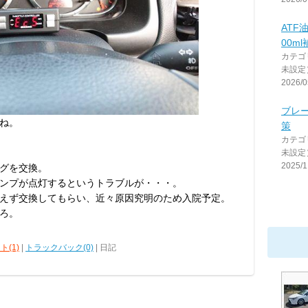
ATF
00ml
カテゴ
未設定
2026/0
ブレ
ね。
策
カテゴ
未設定
2025/1
グを交換。
ンプが点灯するというトラブルが・・・。
えず交換してもらい、近々原因究明のため入院予定。
ろ。
ト(1)
|
トラックバック(0)
| 日記