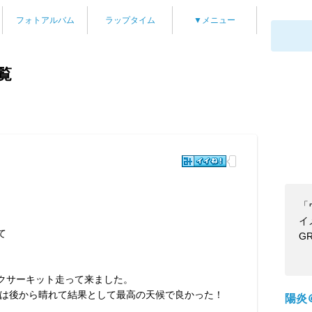
フォトアルバム
ラップタイム
▼メニュー
覧
「
イ
て
G
クサーキット走って来ました。
は後から晴れて結果として最高の天候で良かった！
陽炎