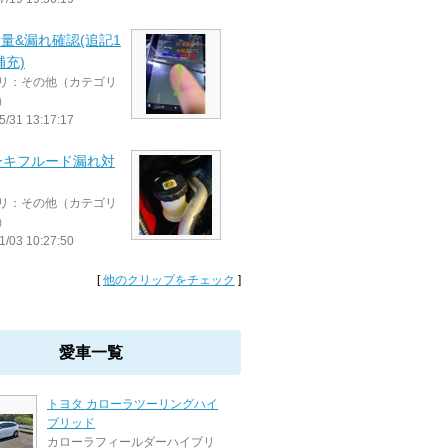
油量&漏れ確認(追記1
補充)
リ：その他（カテゴリ
）
5/31 13:17:17
ーキフルード漏れ対
リ：その他（カテゴリ
）
1/03 10:27:50
[
他のクリップをチェック
]
愛車一覧
トヨタ カローラツーリングハイ
ブリッド
カローラフィールダーハイブリ