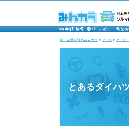
車・自動車SNSみんカラ
>
ブログ
>
ブログ一
とあるダイハ