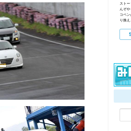
ストー
んぞや
コペン
り換え