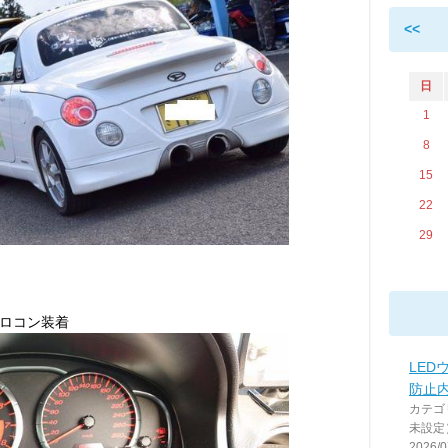
<<
日
1
8
15
22
29
ロコン装着
LED
防止
カテゴ
未設定
2026/0