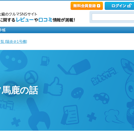
覧 [陽炎＠1号機]
ツ馬鹿の話