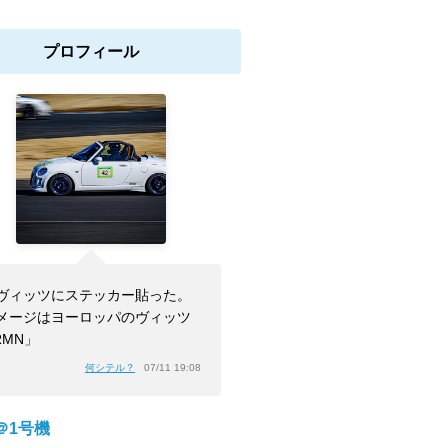
プロフィール
ヴィッツにステッカー貼った。
メージはヨーロッパのヴィッツ
RMN」
何シテル？
07/11 19:08
＠1号機