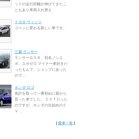
ッドの走行距離が伸びてきたこ
ともあり車両入れ替え
トヨタ ヴィッツ
コペンに変わる新しい車です。
三菱 ランサー
ランサーＧＳＲ、別名ノンエ
ボ、エボゼロ マイナー車好きだ
ったもんで、ショップにあった
ので ...
ホンダ ロゴ
免許を取って一番初めに親から
貰った車でした。 ＣＶＴだった
のですが、ホンダの出始めのＣ
Ｖ ...
[
愛車一覧
]