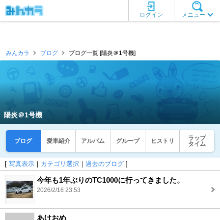
ログイン
メニュー
みんカラ
ブログ
ブログ一覧 [陽炎＠1号機]
陽炎＠1号機
ラップ
ブログ
愛車紹介
アルバム
グループ
ヒストリ
タイム
[
写真表示
｜
カテゴリ選択
｜
過去のブログ
]
今年も1年ぶりのTC1000に行ってきました。
2026/2/16 23:53
あけおめ