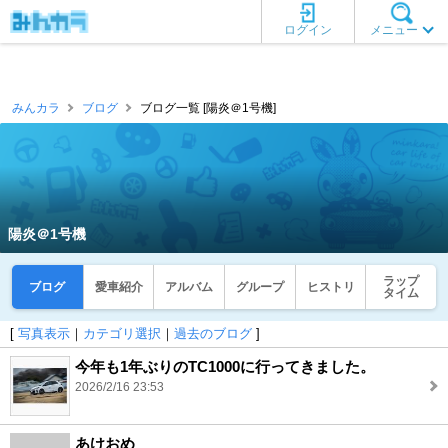
ログイン
メニュー
みんカラ
ブログ
ブログ一覧 [陽炎＠1号機]
陽炎＠1号機
ラップ
ブログ
愛車紹介
アルバム
グループ
ヒストリ
タイム
[
写真表示
｜
カテゴリ選択
｜
過去のブログ
]
今年も1年ぶりのTC1000に行ってきました。
2026/2/16 23:53
あけおめ