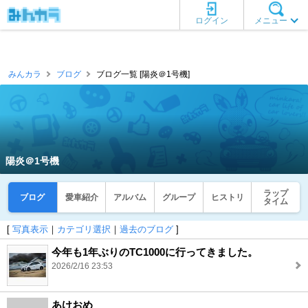
ログイン
メニュー
みんカラ
ブログ
ブログ一覧 [陽炎＠1号機]
陽炎＠1号機
ラップ
ブログ
愛車紹介
アルバム
グループ
ヒストリ
タイム
[
写真表示
｜
カテゴリ選択
｜
過去のブログ
]
今年も1年ぶりのTC1000に行ってきました。
2026/2/16 23:53
あけおめ