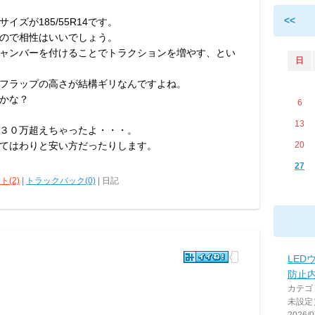
<<
ズが185/55R14です。
ので相性はいいでしょう。
ャンバーを付けることでトラクションを増やす、とい
日
フラップの高さが結構ギリなんですよね。
かな？
6
13
３０万超えちゃったよ・・・。
てはわりと安い方だったりします。
20
27
ト(2)
|
トラックバック(0)
| 日記
LED
防止
カテゴ
未設定