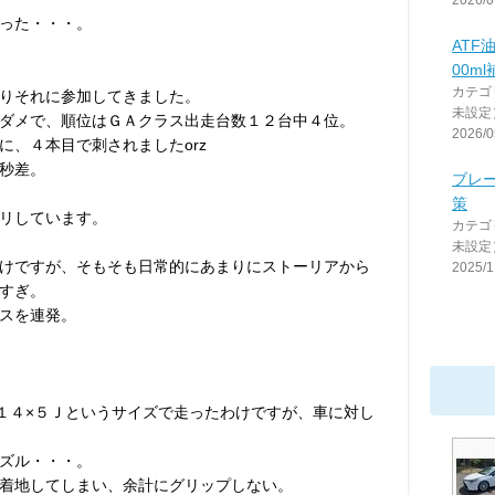
2026/0
った・・・。
ATF
00ml
カテゴ
りそれに参加してきました。
未設定
ダメで、順位はＧＡクラス出走台数１２台中４位。
2026/0
に、４本目で刺されましたorz
秒差。
ブレ
策
リしています。
カテゴ
未設定
けですが、そもそも日常的にあまりにストーリアから
2025/1
すぎ。
スを連発。
4)に１４×５Ｊというサイズで走ったわけですが、車に対し
ズル・・・。
着地してしまい、余計にグリップしない。