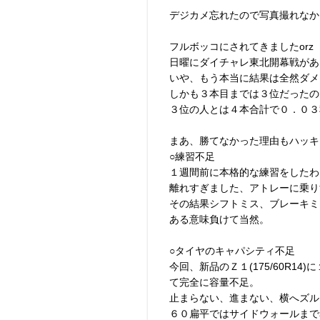
デジカメ忘れたので写真撮れなか
フルボッコにされてきましたorz
日曜にダイチャレ東北開幕戦があ
いや、もう本当に結果は全然ダメ
しかも３本目までは３位だったの
３位の人とは４本合計で０．０３
まあ、勝てなかった理由もハッキ
○練習不足
１週間前に本格的な練習をしたわ
離れすぎました、アトレーに乗り
その結果シフトミス、ブレーキミ
ある意味負けて当然。
○タイヤのキャパシティ不足
今回、新品のＺ１(175/60R1
て完全に容量不足。
止まらない、進まない、横へズル
６０扁平ではサイドウォールまで