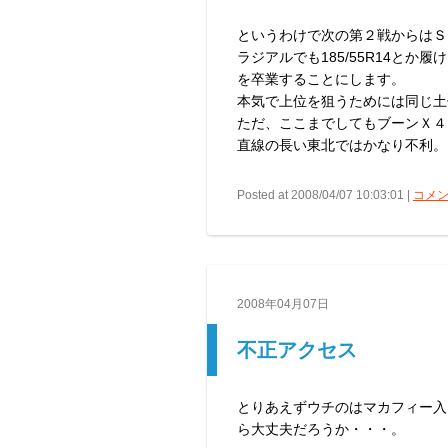
というわけで次の第２戦からはＳ
ラジアルでも185/55R14と
を卒業することにします。
本気で上位を狙うためには同じ土
ただ、ここまでしてもブーンＸ４
直線の長い東北ではかなり不利。
Posted at 2008/04/07 10:03:01 |
コメン
2008年04月07日
不正アクセス
とりあえずウチのはマカフィー入
ら大丈夫だろうか・・・。