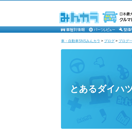
車・自動車SNSみんカラ
>
ブログ
>
ブログ一
とあるダイハ