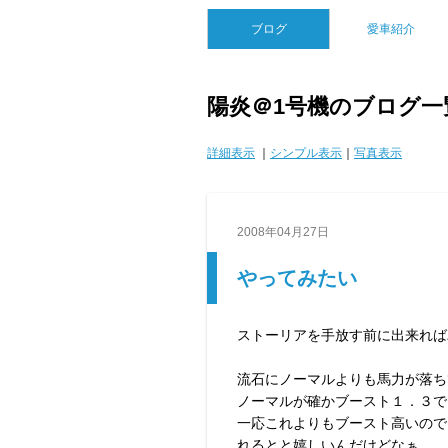
ブログ
愛車紹介
陽炎＠1号機のブログ一
詳細表示
｜
シンプル表示
｜
写真表示
2008年04月27日
やってみたい
ストーリアを手放す前に出来れば
流石にノーマルよりも馬力が落ち
ノーマルが確かブースト１．３で
一応これよりもブースト高いので
れるとと嬉しいんだけどなぁ。