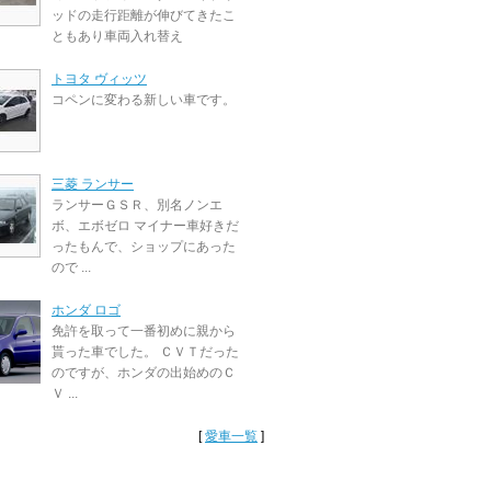
ッドの走行距離が伸びてきたこ
ともあり車両入れ替え
トヨタ ヴィッツ
コペンに変わる新しい車です。
三菱 ランサー
ランサーＧＳＲ、別名ノンエ
ボ、エボゼロ マイナー車好きだ
ったもんで、ショップにあった
ので ...
ホンダ ロゴ
免許を取って一番初めに親から
貰った車でした。 ＣＶＴだった
のですが、ホンダの出始めのＣ
Ｖ ...
[
愛車一覧
]