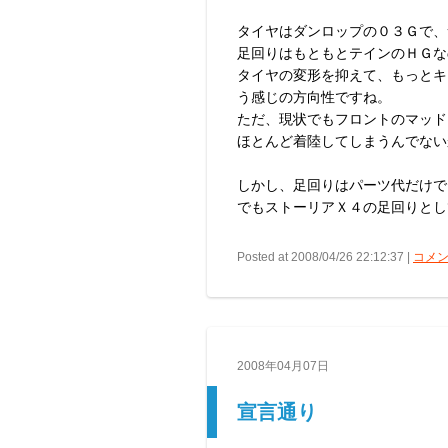
タイヤはダンロップの０３Ｇで、サイ
足回りはもともとテインのＨＧな
タイヤの変形を抑えて、もっとキ
う感じの方向性ですね。
ただ、現状でもフロントのマッド
ほとんど着陸してしまうんでない
しかし、足回りはパーツ代だけで
でもストーリアＸ４の足回りとし
Posted at 2008/04/26 22:12:37 |
コメン
2008年04月07日
宣言通り