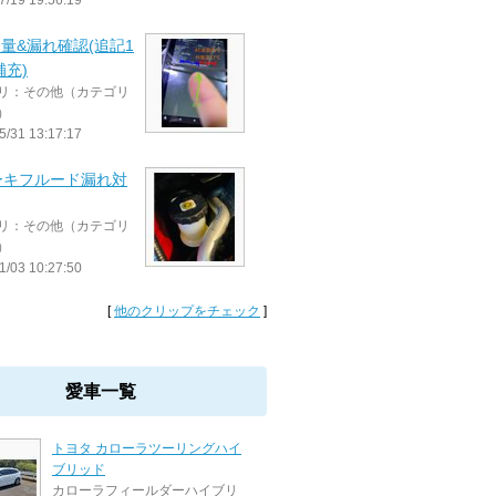
7/19 19:56:19
油量&漏れ確認(追記1
補充)
リ：その他（カテゴリ
）
5/31 13:17:17
ーキフルード漏れ対
リ：その他（カテゴリ
）
1/03 10:27:50
[
他のクリップをチェック
]
愛車一覧
トヨタ カローラツーリングハイ
ブリッド
カローラフィールダーハイブリ