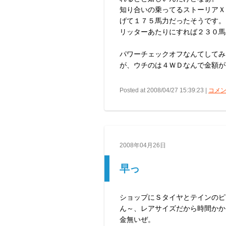
知り合いの乗ってるストーリアＸ
げて１７５馬力だったそうです。
リッターあたりにすれば２３０馬
パワーチェックオフなんてしてみ
が、ウチのは４ＷＤなんで金額が高
Posted at 2008/04/27 15:39:23 |
コメン
2008年04月26日
早っ
ショップにＳタイヤとテインのピ
ん～、レアサイズだから時間かか
金無いぜ。