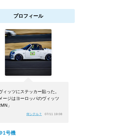
プロフィール
ヴィッツにステッカー貼った。
メージはヨーロッパのヴィッツ
RMN」
何シテル？
07/11 19:08
＠1号機