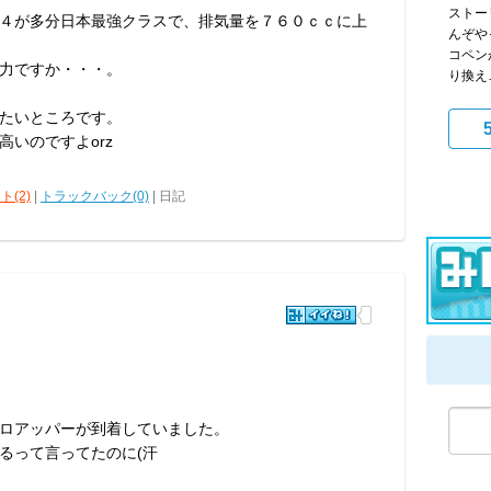
ストー
４が多分日本最強クラスで、排気量を７６０ｃｃに上
んぞや
コペン
力ですか・・・。
り換え
たいところです。
いのですよorz
ト(2)
|
トラックバック(0)
| 日記
ロアッパーが到着していました。
るって言ってたのに(汗