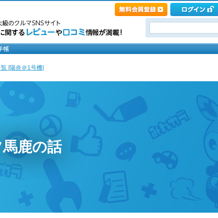
覧 [陽炎＠1号機]
ツ馬鹿の話