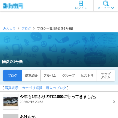
ログイン
メニュー
みんカラ
ブログ
ブログ一覧 [陽炎＠1号機]
陽炎＠1号機
ラップ
ブログ
愛車紹介
アルバム
グループ
ヒストリ
タイム
[
写真表示
｜
カテゴリ選択
｜
過去のブログ
]
今年も1年ぶりのTC1000に行ってきました。
2026/2/16 23:53
あけおめ