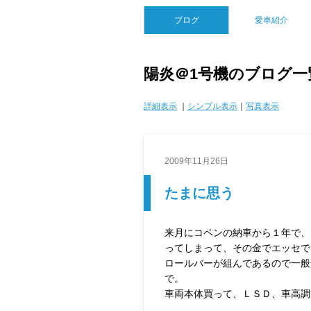
ブログ
愛車紹介
陽炎＠1号機のブログ一
詳細表示
｜
シンプル表示
｜
写真表示
2009年11月26日
たまに思う
来月にコペンの納車から１年で、
ってしまって、その金でエッセで
ロールバーが組んであるので一般
で。
車両本体買って、ＬＳＤ、車高調