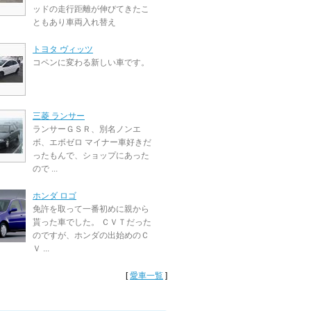
ッドの走行距離が伸びてきたこ
ともあり車両入れ替え
トヨタ ヴィッツ
コペンに変わる新しい車です。
三菱 ランサー
ランサーＧＳＲ、別名ノンエ
ボ、エボゼロ マイナー車好きだ
ったもんで、ショップにあった
ので ...
ホンダ ロゴ
免許を取って一番初めに親から
貰った車でした。 ＣＶＴだった
のですが、ホンダの出始めのＣ
Ｖ ...
[
愛車一覧
]