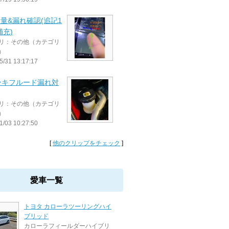
油量&漏れ確認(追記1
補充)
リ：その他（カテゴリ
）
5/31 13:17:17
ーキフルード漏れ対
リ：その他（カテゴリ
）
1/03 10:27:50
[
他のクリップをチェック
]
愛車一覧
トヨタ カローラツーリングハイ
ブリッド
カローラフィールダーハイブリ