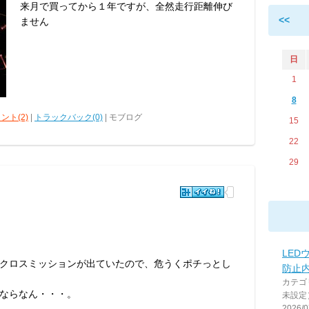
来月で買ってから１年ですが、全然走行距離伸び
<<
ません
日
1
8
ント(2)
|
トラックバック(0)
| モブログ
15
22
29
LED
クロスミッションが出ていたので、危うくポチっとし
防止
カテゴ
ならなん・・・。
未設定
2026/0