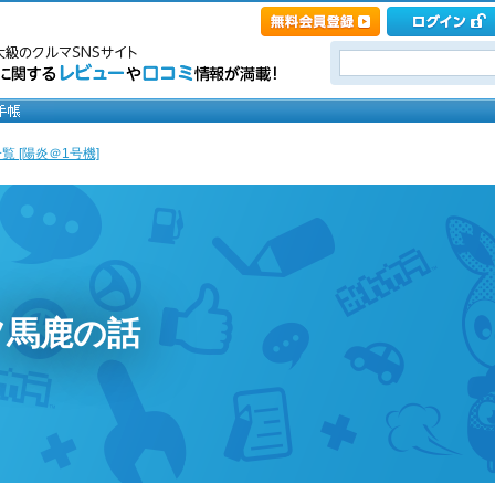
覧 [陽炎＠1号機]
ツ馬鹿の話