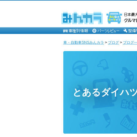
車・自動車SNSみんカラ
>
ブログ
>
ブログ一
とあるダイハ