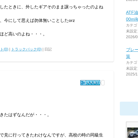
したときに、外したギアそのまま譲っちゃったのよね
ATF
00ml
、今にして思えば勿体無いことしたorz
カテゴ
未設定
ほど高いのよね・・・。
2026/0
(0)
|
トラックバック(0)
| 日記
ブレ
策
カテゴ
未設定
2025/1
きたはずなんだが・・・。
で見に行ってきたわけなんですが、高校の時の同級生