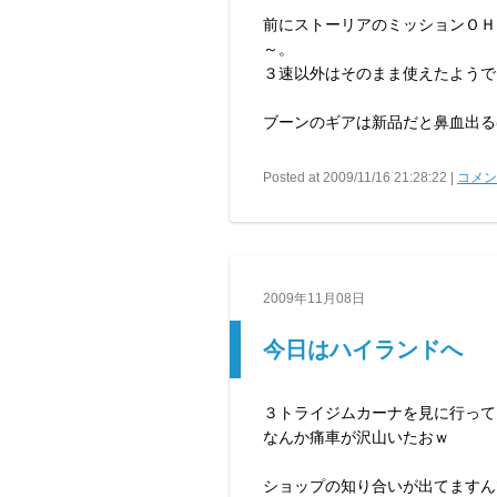
前にストーリアのミッションＯＨ
～。
３速以外はそのまま使えたようで
ブーンのギアは新品だと鼻血出る
Posted at 2009/11/16 21:28:22 |
コメント
2009年11月08日
今日はハイランドへ
３トライジムカーナを見に行って
なんか痛車が沢山いたおｗ
ショップの知り合いが出てますん