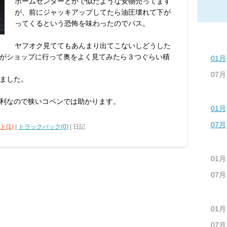
ホームセンターとかで似たような安物売ってます
が、前にジャッキアップしてたら油圧壊れて下が
ってくるという恐怖を味わったのでパス。
ヤフオク見ててもあんまり出てこないしどうした
がショップに行って奥をよく見てみたら３つぐらい積
01月
07月
ました。
利なので狭いコペンでは助かります。
01月
07月
(1)
|
トラックバック(0)
| 日記
01月
07月
01月
07月