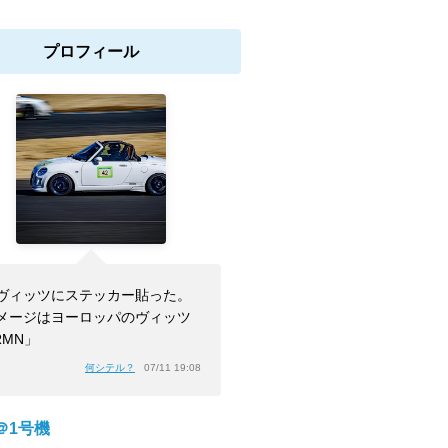
プロフィール
ヴィッツにステッカー貼った。
メージはヨーロッパのヴィッツ
RMN」
何シテル？
07/11 19:08
＠1号機