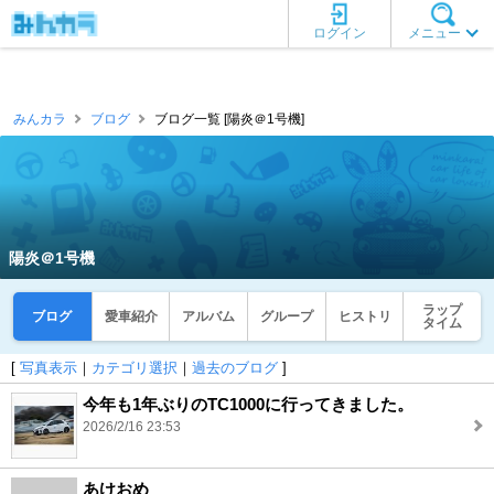
ログイン
メニュー
みんカラ
ブログ
ブログ一覧 [陽炎＠1号機]
陽炎＠1号機
ラップ
ブログ
愛車紹介
アルバム
グループ
ヒストリ
タイム
[
写真表示
｜
カテゴリ選択
｜
過去のブログ
]
今年も1年ぶりのTC1000に行ってきました。
2026/2/16 23:53
あけおめ