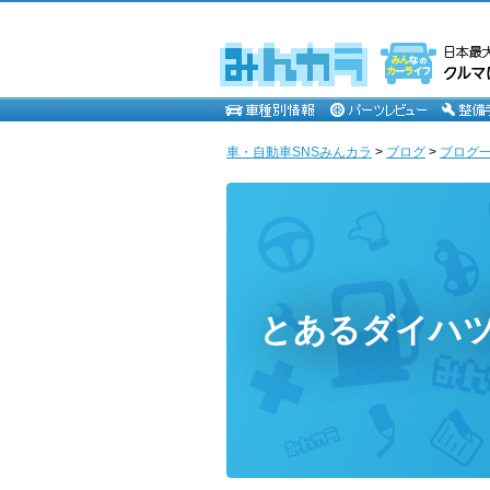
車・自動車SNSみんカラ
>
ブログ
>
ブログ一
とあるダイハ