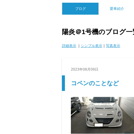
ブログ
愛車紹介
陽炎＠1号機のブログ一
詳細表示
｜
シンプル表示
｜
写真表示
2023年08月09日
コペンのことなど