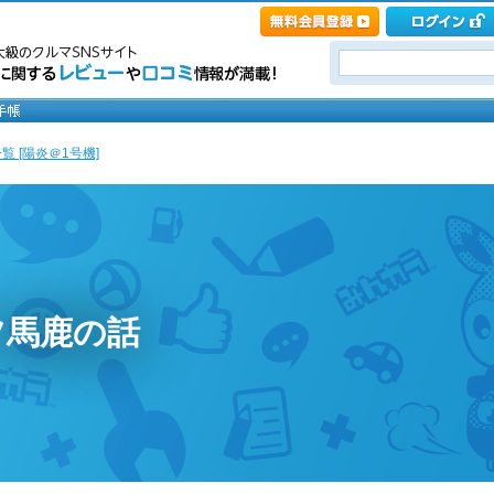
覧 [陽炎＠1号機]
ツ馬鹿の話