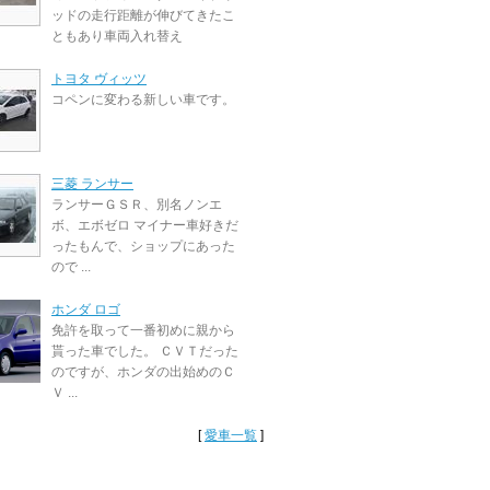
ッドの走行距離が伸びてきたこ
ともあり車両入れ替え
トヨタ ヴィッツ
コペンに変わる新しい車です。
三菱 ランサー
ランサーＧＳＲ、別名ノンエ
ボ、エボゼロ マイナー車好きだ
ったもんで、ショップにあった
ので ...
ホンダ ロゴ
免許を取って一番初めに親から
貰った車でした。 ＣＶＴだった
のですが、ホンダの出始めのＣ
Ｖ ...
[
愛車一覧
]