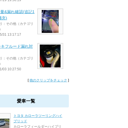
7/19 19:56:19
油量&漏れ確認(追記1
補充)
リ：その他（カテゴリ
）
5/31 13:17:17
ーキフルード漏れ対
リ：その他（カテゴリ
）
1/03 10:27:50
[
他のクリップをチェック
]
愛車一覧
トヨタ カローラツーリングハイ
ブリッド
カローラフィールダーハイブリ