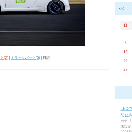
<<
日
6
13
ト(2)
|
トラックバック(0)
| 日記
20
27
LED
防止
カテゴ
未設定