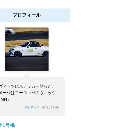
プロフィール
ヴィッツにステッカー貼った。
メージはヨーロッパのヴィッツ
RMN」
何シテル？
07/11 19:08
＠1号機