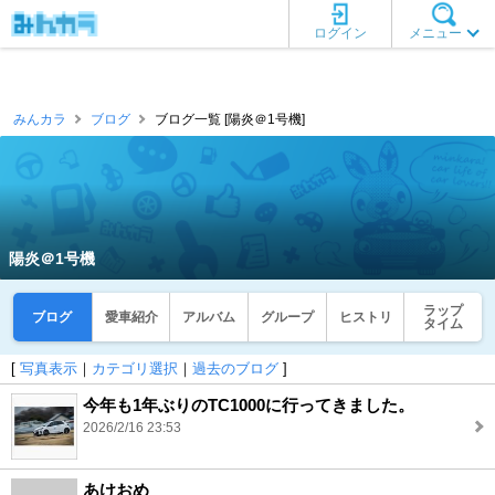
ログイン
メニュー
みんカラ
ブログ
ブログ一覧 [陽炎＠1号機]
陽炎＠1号機
ラップ
ブログ
愛車紹介
アルバム
グループ
ヒストリ
タイム
[
写真表示
｜
カテゴリ選択
｜
過去のブログ
]
今年も1年ぶりのTC1000に行ってきました。
2026/2/16 23:53
あけおめ