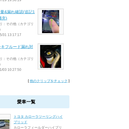
7/19 19:56:19
油量&漏れ確認(追記1
補充)
リ：その他（カテゴリ
）
5/31 13:17:17
ーキフルード漏れ対
リ：その他（カテゴリ
）
1/03 10:27:50
[
他のクリップをチェック
]
愛車一覧
トヨタ カローラツーリングハイ
ブリッド
カローラフィールダーハイブリ