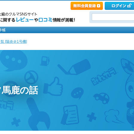
覧 [陽炎＠1号機]
ツ馬鹿の話