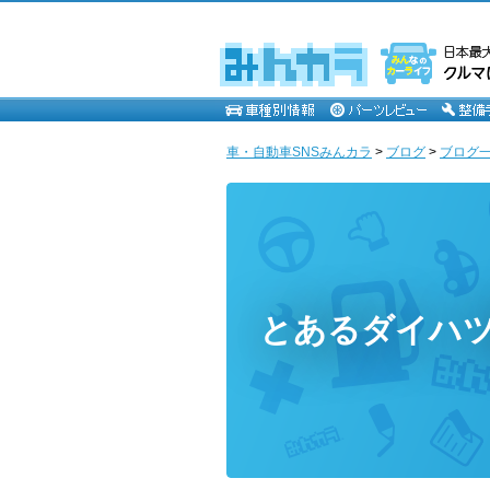
車・自動車SNSみんカラ
>
ブログ
>
ブログ一
とあるダイハ