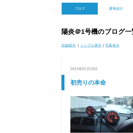
ブログ
愛車紹介
陽炎＠1号機のブログ一
詳細表示
｜
シンプル表示
｜
写真表示
2013年01月19日
初売りの本命