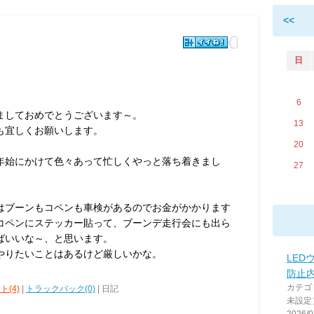
<<
日
6
ましておめでとうございます～。
13
も宜しくお願いします。
20
年始にかけて色々あって忙しくやっと落ち着きまし
27
はブーンもコペンも車検があるのでお金がかかります
コペンにステッカー貼って、ブーンデ走行会にも出ら
ばいいな～、と思います。
やりたいことはあるけど厳しいかな。
LED
防止
カテゴ
ト(4)
|
トラックバック(0)
| 日記
未設定