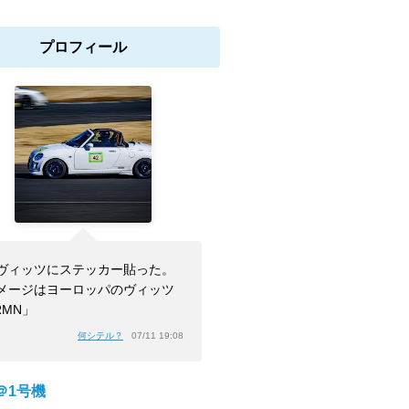
プロフィール
ヴィッツにステッカー貼った。
メージはヨーロッパのヴィッツ
RMN」
何シテル？
07/11 19:08
＠1号機