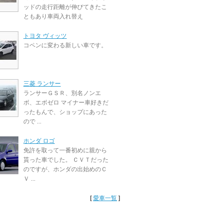
ッドの走行距離が伸びてきたこ
ともあり車両入れ替え
トヨタ ヴィッツ
コペンに変わる新しい車です。
三菱 ランサー
ランサーＧＳＲ、別名ノンエ
ボ、エボゼロ マイナー車好きだ
ったもんで、ショップにあった
ので ...
ホンダ ロゴ
免許を取って一番初めに親から
貰った車でした。 ＣＶＴだった
のですが、ホンダの出始めのＣ
Ｖ ...
[
愛車一覧
]