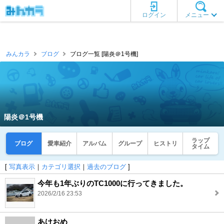
ログイン
メニュー
みんカラ
ブログ
ブログ一覧 [陽炎＠1号機]
陽炎＠1号機
ラップ
ブログ
愛車紹介
アルバム
グループ
ヒストリ
タイム
[
写真表示
｜
カテゴリ選択
｜
過去のブログ
]
今年も1年ぶりのTC1000に行ってきました。
2026/2/16 23:53
あけおめ