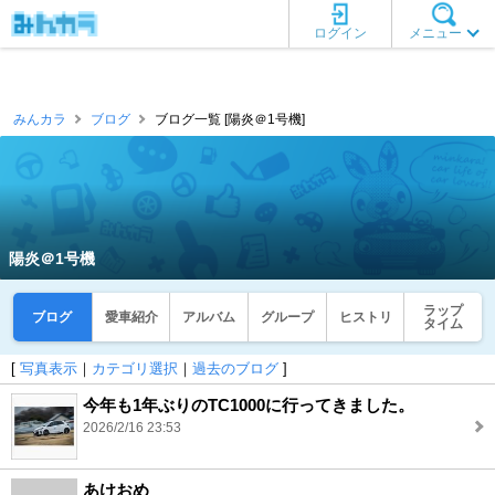
ログイン
メニュー
みんカラ
ブログ
ブログ一覧 [陽炎＠1号機]
陽炎＠1号機
ラップ
ブログ
愛車紹介
アルバム
グループ
ヒストリ
タイム
[
写真表示
｜
カテゴリ選択
｜
過去のブログ
]
今年も1年ぶりのTC1000に行ってきました。
2026/2/16 23:53
あけおめ