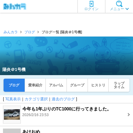
ログイン
メニュー
みんカラ
ブログ
ブログ一覧 [陽炎＠1号機]
陽炎＠1号機
ラップ
ブログ
愛車紹介
アルバム
グループ
ヒストリ
タイム
[
写真表示
｜
カテゴリ選択
｜
過去のブログ
]
今年も1年ぶりのTC1000に行ってきました。
2026/2/16 23:53
あけおめ