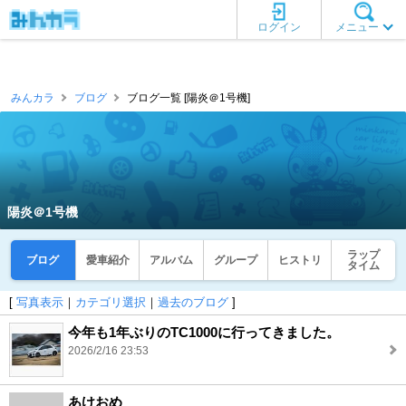
ログイン
メニュー
みんカラ
ブログ
ブログ一覧 [陽炎＠1号機]
陽炎＠1号機
ラップ
ブログ
愛車紹介
アルバム
グループ
ヒストリ
タイム
[
写真表示
｜
カテゴリ選択
｜
過去のブログ
]
今年も1年ぶりのTC1000に行ってきました。
2026/2/16 23:53
あけおめ