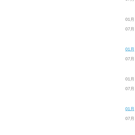
01月
07月
01月
07月
01月
07月
01月
07月