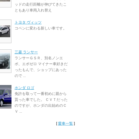
ッドの走行距離が伸びてきたこ
ともあり車両入れ替え
トヨタ ヴィッツ
コペンに変わる新しい車です。
三菱 ランサー
ランサーＧＳＲ、別名ノンエ
ボ、エボゼロ マイナー車好きだ
ったもんで、ショップにあった
ので ...
ホンダ ロゴ
免許を取って一番初めに親から
貰った車でした。 ＣＶＴだった
のですが、ホンダの出始めのＣ
Ｖ ...
[
愛車一覧
]