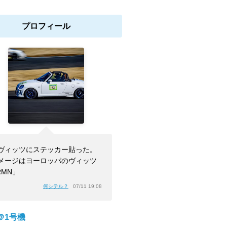
プロフィール
ヴィッツにステッカー貼った。
メージはヨーロッパのヴィッツ
RMN」
何シテル？
07/11 19:08
＠1号機