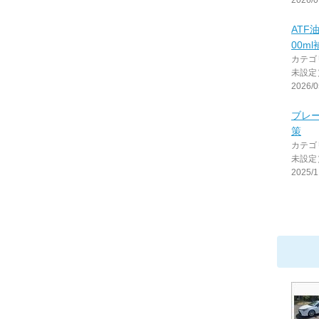
2026/0
ATF
00ml
カテゴ
未設定
2026/0
ブレ
策
カテゴ
未設定
2025/1