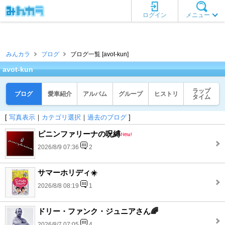
ログイン
メニュー
みんカラ
ブログ
ブログ一覧 [avot-kun]
avot-kun
ラップ
ブログ
愛車紹介
アルバム
グループ
ヒストリ
タイム
[
写真表示
｜
カテゴリ選択
｜
過去のブログ
]
ピニンファリーナの呪縛
2026/8/9 07:36
2
サマーホリディ☀️
2026/8/8 08:19
1
ドリー・ファンク・ジュニアさん🌈
2026/8/7 07:05
4