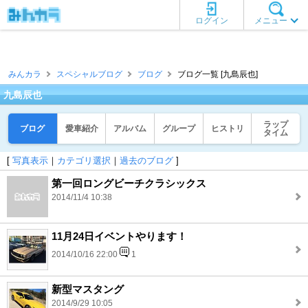
ログイン
メニュー
みんカラ
スペシャルブログ
ブログ
ブログ一覧 [九島辰也]
九島辰也
ラップ
ブログ
愛車紹介
アルバム
グループ
ヒストリ
タイム
[
写真表示
｜
カテゴリ選択
｜
過去のブログ
]
第一回ロングビーチクラシックス
2014/11/4 10:38
11月24日イベントやります！
2014/10/16 22:00
1
新型マスタング
2014/9/29 10:05